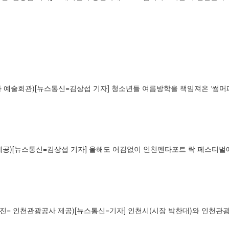
화 예술회관)[뉴스통신=김상섭 기자] 청소년들 여름방학을 책임져온 ‘썸
 제공)[뉴스통신=김상섭 기자] 올해도 어김없이 인천펜타포트 락 페스티벌에
사진= 인천관광공사 제공)[뉴스통신=기자] 인천시(시장 박찬대)와 인천관광공