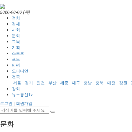
2026-08-06 (목)
정치
경제
사회
문화
교육
기획
스포츠
포토
만평
오피니언
전국
서울
경기
인천
부산
세종
대구
충남
충북
대전
강원
강화
뉴스통신Tv
로그인
|
회원가입
문화