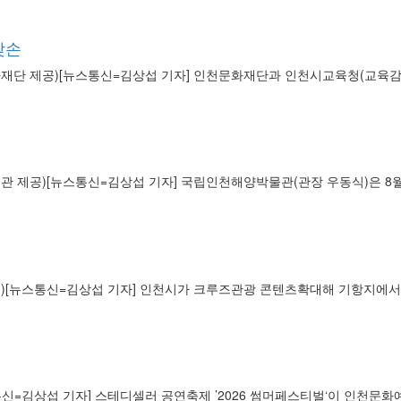
맞손
화재단 제공)[뉴스통신=김상섭 기자] 인천문화재단과 인천시교육청(교육감 
 제공)[뉴스통신=김상섭 기자] 국립인천해양박물관(관장 우동식)은 8월 ‘
공)[뉴스통신=김상섭 기자] 인천시가 크루즈관광 콘텐츠확대해 기항지에서
통신=김상섭 기자] 스테디셀러 공연축제 ’2026 썸머페스티벌‘이 인천문