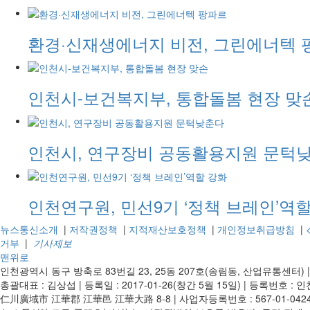
환경·신재생에너지 비전, 그린에너텍 
인천시-보건복지부, 통합돌봄 현장 맞
인천시, 연구장비 공동활용지원 문턱
인천연구원, 민선9기 ‘정책 브레인’역
뉴스통신소개
|
저작권정책
|
지적재산보호정책
|
개인정보취급방침
|
거부
|
기사제보
맨위로
인천광역시 동구 방축로 83번길 23, 25동 207호(송림동, 산업유통센터)
총괄대표 : 김상섭
|
등록일 : 2017-01-26(창간 5월 15일)
|
등록번호 : 인천
仁川廣域市 江華郡 江華邑 江華大路 8-8
|
사업자등록번호 : 567-01-042