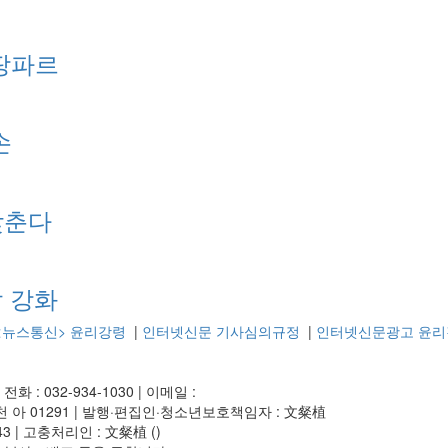
팡파르
손
낮춘다
할 강화
<뉴스통신> 윤리강령
|
인터넷신문 기사심의규정
|
인터넷신문광고 윤리
|
전화 : 032-934-1030
|
이메일 :
 아 01291
|
발행·편집인·청소년보호책임자 : 文粲植
43
|
고충처리인 : 文粲植 (
)