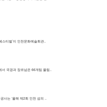
머페스티벌’이 인천문화예술회관..
서 국경과 장르넘은 66개팀 울림..
사는 ‘올해 제2회 인천 섬의 ..