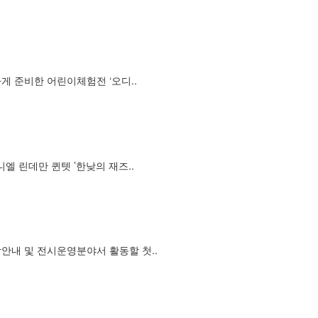
게 준비한 어린이체험전 ‘오디..
엘 린데만 퀸텟 ’한낮의 재즈..
내 및 전시운영분야서 활동할 첫..