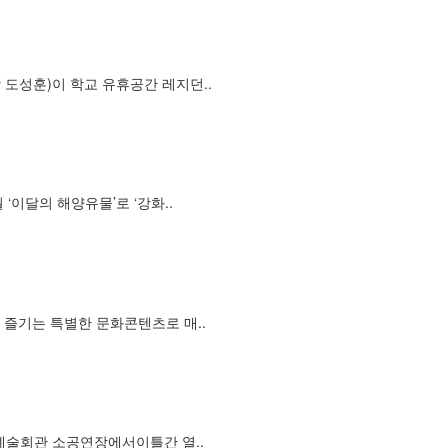
도성훈)이 학교 유휴공간 레지던..
이달의 해양유물’로 ‘강화..
 즐기는 특별한 문화콘텐츠로 매..
화예술회관 소공연장에서이틀간 열..