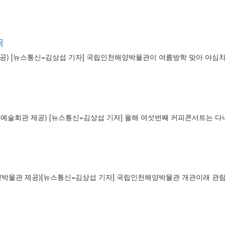
목
공) [뉴스통신=김상섭 기자] 국립인천해양박물관이 여름방학 맞아 야심차
예술회관 제공) [뉴스통신=김상섭 기자] 올해 여섯번째 커피콘서트는 다니
박물관 제공)[뉴스통신=김상섭 기자] 국립인천해양박물관 개관이래 관람안