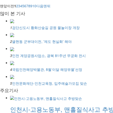
맨앞
이전
1
2
3
4
5
6
7
8
9
10
다음
맨뒤
많이 본 기사
1
검단신도시 황화산숲길 공원 물놀이장 개장
2
귤현동 군부대이전, '제도 현실화' 해야
3
인천 계양공원사업소, 광복 81주년 무궁화 전시
4
국립인천해양박물관, 8월‘이달 해양유물’선정
5
인천문화재단-인천교육청, 입주예술가모집 맞손
주요기사
인천시-고용노동부, 맨홀질식사고 추