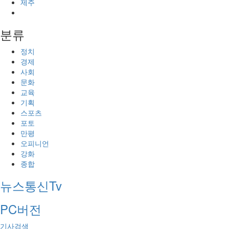
제주
분류
정치
경제
사회
문화
교육
기획
스포츠
포토
만평
오피니언
강화
종합
뉴스통신Tv
PC버전
기사검색