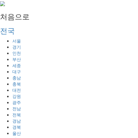
처음으로
전국
서울
경기
인천
부산
세종
대구
충남
충북
대전
강원
광주
전남
전북
경남
경북
울산