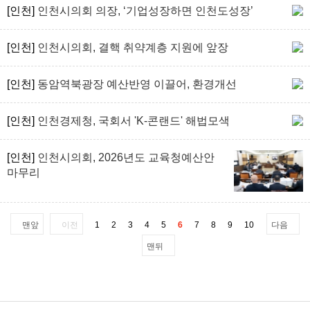
[인천]
인천시의회 의장, ‘기업성장하면 인천도성장’
[인천]
인천시의회, 결핵 취약계층 지원에 앞장
[인천]
동암역북광장 예산반영 이끌어, 환경개선
[인천]
인천경제청, 국회서 'K-콘랜드' 해법모색
[인천]
인천시의회, 2026년도 교육청예산안
마무리
맨앞
이전
1
2
3
4
5
6
7
8
9
10
다음
맨뒤