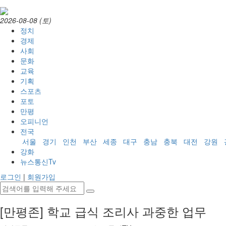
2026-08-08 (토)
정치
경제
사회
문화
교육
기획
스포츠
포토
만평
오피니언
전국
서울
경기
인천
부산
세종
대구
충남
충북
대전
강원
강화
뉴스통신Tv
로그인
|
회원가입
[만평존] 학교 급식 조리사 과중한 업무