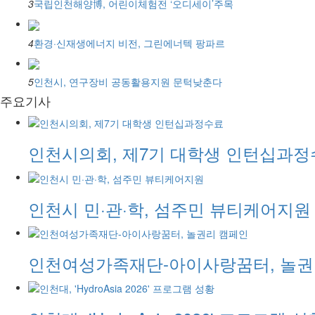
3
국립인천해양博, 어린이체험전 ‘오디세이’주목
4
환경·신재생에너지 비전, 그린에너텍 팡파르
5
인천시, 연구장비 공동활용지원 문턱낮춘다
주요기사
인천시의회, 제7기 대학생 인턴십과
인천시 민·관·학, 섬주민 뷰티케어지원
인천여성가족재단-아이사랑꿈터, 놀권