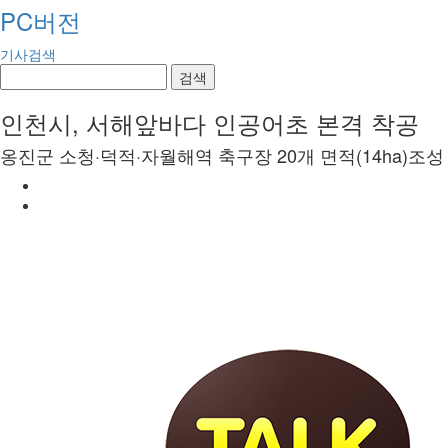
PC버전
기사검색
검색
인천시, 서해앞바다 인공어초 본격 착공
옹진군 소청·덕적·자월해역 축구장 20개 면적(14ha)조성