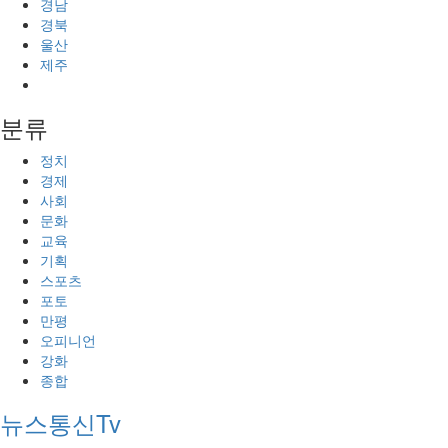
경남
경북
울산
제주
분류
정치
경제
사회
문화
교육
기획
스포츠
포토
만평
오피니언
강화
종합
뉴스통신Tv