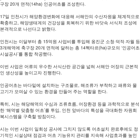
구장 20개 면적(14ha) 인공어초를 조성한다.
17일 인천시가 해양환경변화에 대응해 서해안의 수산자원을 체계적으로
확충하고, 해양생태계의 건강성을 회복하기 위한 바닷속 서식처 조성에
본격적으로 나선다고 밝혔다.
인천시는 이달부터 총 15억원 사업비를 투입해 옹진군 소청·덕적·자월 등
3개해역에 축구장 20개 면적에 달하는 총 14헥타르(ha)규모의 ‘인공어초
시설공사’를 통합 착공했다.
이번 사업은 어류의 우수한 서식산란 공간을 넓혀 서해안 어장의 근본적
인 생산성을 높이고자 진행한다.
인공어초는 바다밑에 설치하는 구조물로, 해조류가 부착하고 패류와 물
고기가 모여살 수 있는 환경을 만들어 주는 역할을 한다.
특히, 시는 해당해역의 수심과 조류흐름, 어장환경 등을 과학적으로 분석
한 ‘해역별 맞춤형 어초’를 투입, 인천 앞바다의 특성을 극대화한 자원회
복시스템을 구축할 방침이다.
시는 이번 사업이 일회성 공사에 그치지 않도록 어초설치 완료후에도 정
기적인 시설상태 점검과 어초 기능유지 관리를 지속해 사업효과를 높인