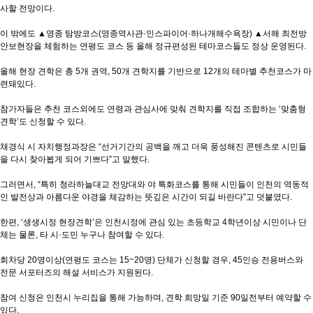
사할 전망이다.
이 밖에도 ▲영종 탐방코스(영종역사관·인스파이어·하나개해수욕장) ▲서해 최전방
안보현장을 체험하는 연평도 코스 등 올해 정규편성된 테마코스들도 정상 운영된다.
올해 현장 견학은 총 5개 권역, 50개 견학지를 기반으로 12개의 테마별 추천코스가 마
련돼있다.
참가자들은 추천 코스외에도 연령과 관심사에 맞춰 견학지를 직접 조합하는 ‘맞춤형
견학’도 신청할 수 있다.
채경식 시 자치행정과장은 “선거기간의 공백을 깨고 더욱 풍성해진 콘텐츠로 시민들
을 다시 찾아뵙게 되어 기쁘다”고 말했다.
그러면서, “특히 청라하늘대교 전망대와 야 특화코스를 통해 시민들이 인천의 역동적
인 발전상과 아름다운 야경을 체감하는 뜻깊은 시간이 되길 바란다”고 덧붙였다.
한편, ‘생생시정 현장견학’은 인천시정에 관심 있는 초등학교 4학년이상 시민이나 단
체는 물론, 타 시·도민 누구나 참여할 수 있다.
회차당 20명이상(연평도 코스는 15~20명) 단체가 신청할 경우, 45인승 전용버스와
전문 서포터즈의 해설 서비스가 지원된다.
참여 신청은 인천시 누리집을 통해 가능하며, 견학 희망일 기준 90일전부터 예약할 수
있다.