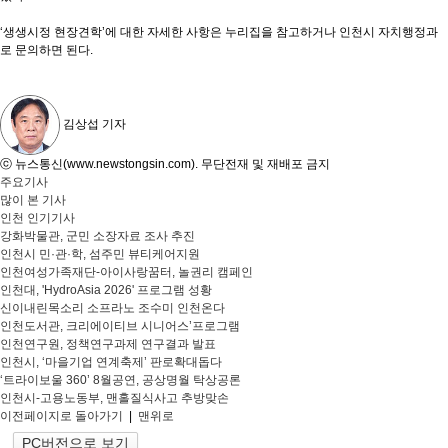
‘생생시정 현장견학’에 대한 자세한 사항은 누리집을 참고하거나 인천시 자치행정과
로 문의하면 된다.
김상섭 기자
ⓒ 뉴스통신(www.newstongsin.com). 무단전재 및 재배포 금지
주요기사
많이 본 기사
인천 인기기사
강화박물관, 군민 소장자료 조사 추진
인천시 민·관·학, 섬주민 뷰티케어지원
인천여성가족재단-아이사랑꿈터, 놀권리 캠페인
인천대, 'HydroAsia 2026' 프로그램 성황
신이내린목소리 소프라노 조수미 인천온다
인천도서관, 크리에이티브 시니어스’프로그램
인천연구원, 정책연구과제 연구결과 발표
인천시, ‘마을기업 연계축제’ 판로확대돕다
‘트라이보울 360’ 8월공연, 공상명월 탁상공론
인천시-고용노동부, 맨홀질식사고 추방맞손
이전페이지로 돌아가기
|
맨위로
PC버전으로 보기