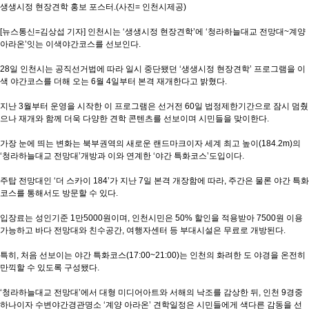
생생시정 현장견학 홍보 포스터.(사진= 인천시제공)
[뉴스통신=김상섭 기자] 인천시는 ‘생생시정 현장견학’에 ‘청라하늘대교 전망대~계양
아라온’잇는 이색야간코스를 선보인다.
28일 인천시는 공직선거법에 따라 일시 중단됐던 ‘생생시정 현장견학’ 프로그램을 이
색 야간코스를 더해 오는 6월 4일부터 본격 재개한다고 밝혔다.
지난 3월부터 운영을 시작한 이 프로그램은 선거전 60일 법정제한기간으로 잠시 멈췄
으나 재개와 함께 더욱 다양한 견학 콘텐츠를 선보이며 시민들을 맞이한다.
가장 눈에 띄는 변화는 북부권역의 새로운 랜드마크이자 세계 최고 높이(184.2m)의
‘청라하늘대교 전망대’개방과 이와 연계한 ‘야간 특화코스’도입이다.
주탑 전망대인 ‘더 스카이 184’가 지난 7일 본격 개장함에 따라, 주간은 물론 야간 특화
코스를 통해서도 방문할 수 있다.
입장료는 성인기준 1만5000원이며, 인천시민은 50% 할인을 적용받아 7500원 이용
가능하고 바다 전망대와 친수공간, 여행자센터 등 부대시설은 무료로 개방된다.
특히, 처음 선보이는 야간 특화코스(17:00~21:00)는 인천의 화려한 도 야경을 온전히
만끽할 수 있도록 구성됐다.
‘청라하늘대교 전망대’에서 대형 미디어아트와 서해의 낙조를 감상한 뒤, 인천 9경중
하나이자 수변야간경관명소 ‘계양 아라온’ 견학일정은 시민들에게 색다른 감동을 선