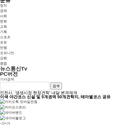
분류
정치
경제
사회
문화
교육
기획
스포츠
포토
만평
오피니언
강화
종합
뉴스통신Tv
PC버전
기사검색
검색
인천시, ‘생생시정 현장견학’ 내달 본격재개
이색 야간코스 신설 및 5개권역 50개견학지, 테마별코스 공유
-가
+가