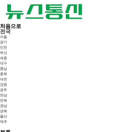
처음으로
전국
서울
경기
인천
부산
세종
대구
충남
충북
대전
강원
광주
전남
전북
경남
경북
울산
제주