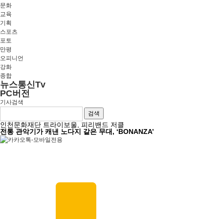
문화
교육
기획
스포츠
포토
만평
오피니언
강화
종합
뉴스통신Tv
PC버전
기사검색
검색
인천문화재단 트라이보울, 피리밴드 저클
전통 관악기가 캐낸 노다지 같은 무대, ‘BONANZA’