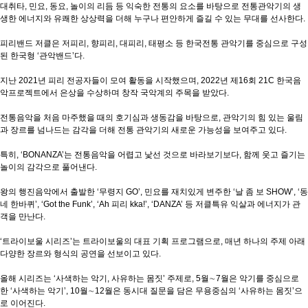
대취타, 민요, 동요, 놀이의 리듬 등 익숙한 전통의 요소를 바탕으로 전통관악기의 생
생한 에너지와 유쾌한 상상력을 더해 누구나 편안하게 즐길 수 있는 무대를 선사한다.
피리밴드 저클은 저피리, 향피리, 대피리, 태평소 등 한국전통 관악기를 중심으로 구성
된 한국형 ‘관악밴드’다.
지난 2021년 피리 전공자들이 모여 활동을 시작했으며, 2022년 제16회 21C 한국음
악프로젝트에서 은상을 수상하며 창작 국악계의 주목을 받았다.
전통음악을 처음 마주했을 때의 호기심과 생동감을 바탕으로, 관악기의 힘 있는 울림
과 장르를 넘나드는 감각을 더해 전통 관악기의 새로운 가능성을 보여주고 있다.
특히, ‘BONANZA’는 전통음악을 어렵고 낯선 것으로 바라보기보다, 함께 웃고 즐기는
놀이의 감각으로 풀어낸다.
왕의 행진음악에서 출발한 ‘무령지 GO’, 민요를 재치있게 변주한 ‘날 좀 보 SHOW’, ‘동
네 한바퀴’, ‘Got the Funk’, ‘Ah 피리 kka!’, ‘DANZA’ 등 저클특유 익살과 에너지가 관
객을 만난다.
‘트라이보울 시리즈’는 트라이보울의 대표 기획 프로그램으로, 매년 하나의 주제 아래
다양한 장르와 형식의 공연을 선보이고 있다.
올해 시리즈는 ‘사색하는 악기, 사유하는 몸짓’ 주제로, 5월∼7월은 악기를 중심으로
한 ‘사색하는 악기’, 10월∼12월은 동시대 질문을 담은 무용중심의 ‘사유하는 몸짓’으
로 이어진다.