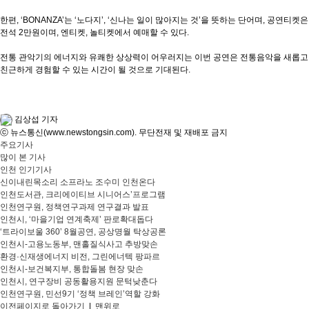
한편, ‘BONANZA’는 ‘노다지’, ‘신나는 일이 많아지는 것’을 뜻하는 단어며, 공연티켓은
전석 2만원이며, 엔티켓, 놀티켓에서 예매할 수 있다.
전통 관악기의 에너지와 유쾌한 상상력이 어우러지는 이번 공연은 전통음악을 새롭고
친근하게 경험할 수 있는 시간이 될 것으로 기대된다.
김상섭 기자
ⓒ 뉴스통신(www.newstongsin.com). 무단전재 및 재배포 금지
주요기사
많이 본 기사
인천 인기기사
신이내린목소리 소프라노 조수미 인천온다
인천도서관, 크리에이티브 시니어스’프로그램
인천연구원, 정책연구과제 연구결과 발표
인천시, ‘마을기업 연계축제’ 판로확대돕다
‘트라이보울 360’ 8월공연, 공상명월 탁상공론
인천시-고용노동부, 맨홀질식사고 추방맞손
환경·신재생에너지 비전, 그린에너텍 팡파르
인천시-보건복지부, 통합돌봄 현장 맞손
인천시, 연구장비 공동활용지원 문턱낮춘다
인천연구원, 민선9기 ‘정책 브레인’역할 강화
이전페이지로 돌아가기
|
맨위로