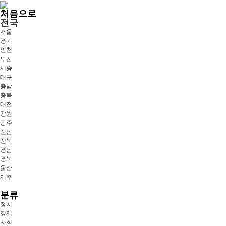
처음으로
전국
서울
경기
인천
부산
세종
대구
충남
충북
대전
강원
광주
전남
전북
경남
경북
울산
제주
분류
정치
경제
사회