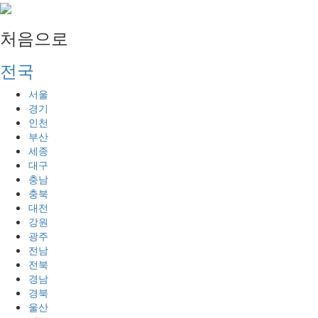
처음으로
전국
서울
경기
인천
부산
세종
대구
충남
충북
대전
강원
광주
전남
전북
경남
경북
울산