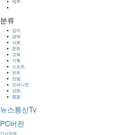
제주
분류
정치
경제
사회
문화
교육
기획
스포츠
포토
만평
오피니언
강화
종합
뉴스통신Tv
PC버전
기사검색