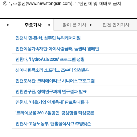
ⓒ 뉴스통신(www.newstongsin.com). 무단전재 및 재배포 금지
주요기사
많이 본 기사
인천 인기기사
인천시 민·관·학, 섬주민 뷰티케어지원
인천여성가족재단-아이사랑꿈터, 놀권리 캠페인
인천대, 'HydroAsia 2026' 프로그램 성황
신이내린목소리 소프라노 조수미 인천온다
인천도서관, 크리에이티브 시니어스’프로그램
인천연구원, 정책연구과제 연구결과 발표
인천시, ‘마을기업 연계축제’ 판로확대돕다
‘트라이보울 360’ 8월공연, 공상명월 탁상공론
인천시-고용노동부, 맨홀질식사고 추방맞손