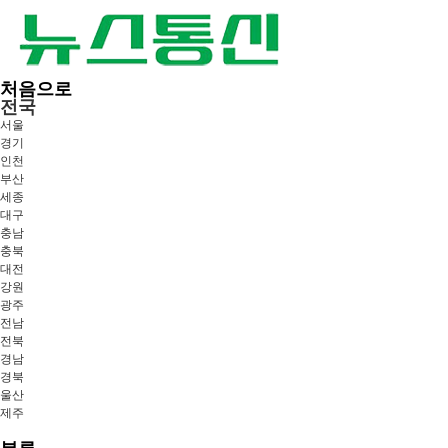
처음으로
전국
서울
경기
인천
부산
세종
대구
충남
충북
대전
강원
광주
전남
전북
경남
경북
울산
제주