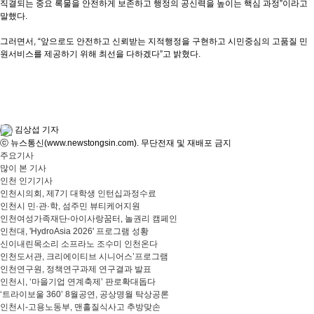
직결되는 중요 록물을 안전하게 보존하고 행정의 공신력을 높이는 핵심 과정”이라고
말했다.
그러면서, “앞으로도 안전하고 신뢰받는 지적행정을 구현하고 시민중심의 고품질 민
원서비스를 제공하기 위해 최선을 다하겠다”고 밝혔다.
김상섭 기자
ⓒ 뉴스통신(www.newstongsin.com). 무단전재 및 재배포 금지
주요기사
많이 본 기사
인천 인기기사
인천시의회, 제7기 대학생 인턴십과정수료
인천시 민·관·학, 섬주민 뷰티케어지원
인천여성가족재단-아이사랑꿈터, 놀권리 캠페인
인천대, 'HydroAsia 2026' 프로그램 성황
신이내린목소리 소프라노 조수미 인천온다
인천도서관, 크리에이티브 시니어스’프로그램
인천연구원, 정책연구과제 연구결과 발표
인천시, ‘마을기업 연계축제’ 판로확대돕다
‘트라이보울 360’ 8월공연, 공상명월 탁상공론
인천시-고용노동부, 맨홀질식사고 추방맞손