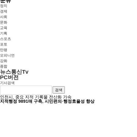
분류
정치
경제
사회
문화
교육
기획
스포츠
포토
만평
오피니언
강화
종합
뉴스통신Tv
PC버전
기사검색
검색
인천시, 중요 지적 기록물 전산화 가속
지적행정 9891매 구축, 시민편의·행정효율성 향상