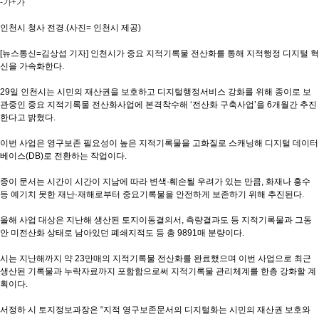
-가
+가
인천시 청사 전경.(사진= 인천시 제공)
[뉴스통신=김상섭 기자] 인천시가 중요 지적기록물 전산화를 통해 지적행정 디지털 혁
신을 가속화한다.
29일 인천시는 시민의 재산권을 보호하고 디지털행정서비스 강화를 위해 종이로 보
관중인 중요 지적기록물 전산화사업에 본격착수해 ‘전산화 구축사업’을 6개월간 추진
한다고 밝혔다.
이번 사업은 영구보존 필요성이 높은 지적기록물을 고화질로 스캐닝해 디지털 데이터
베이스(DB)로 전환하는 작업이다.
종이 문서는 시간이 시간이 지남에 따라 변색·훼손될 우려가 있는 만큼, 화재나 홍수
등 예기치 못한 재난·재해로부터 중요기록물을 안전하게 보존하기 위해 추진된다.
올해 사업 대상은 지난해 생산된 토지이동결의서, 측량결과도 등 지적기록물과 그동
안 미전산화 상태로 남아있던 폐쇄지적도 등 총 9891매 분량이다.
시는 지난해까지 약 23만매의 지적기록물 전산화를 완료했으며 이번 사업으로 최근
생산된 기록물과 누락자료까지 포함함으로써 지적기록물 관리체계를 한층 강화할 계
획이다.
서정하 시 토지정보과장은 “지적 영구보존문서의 디지털화는 시민의 재산권 보호와