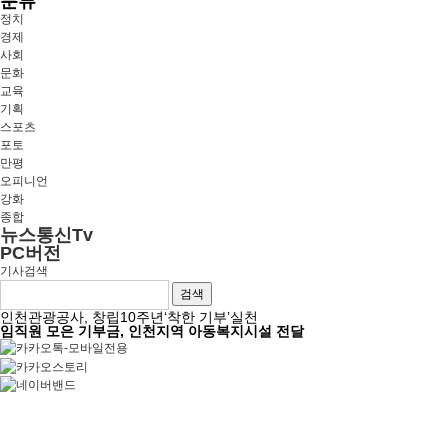
분류
정치
경제
사회
문화
교육
기획
스포츠
포토
만평
오피니언
강화
종합
뉴스통신Tv
PC버전
기사검색
검색
인천관광공사, 창립10주년‘착한 기부’실천
임직원 모은 기부금, 인천지역 아동복지시설 전달