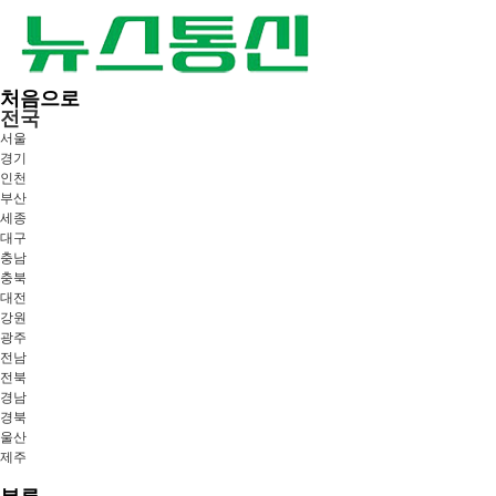
처음으로
전국
서울
경기
인천
부산
세종
대구
충남
충북
대전
강원
광주
전남
전북
경남
경북
울산
제주