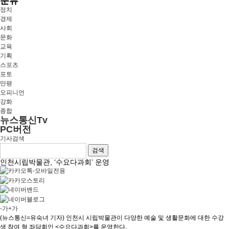
분류
정치
경제
사회
문화
교육
기획
스포츠
포토
만평
오피니언
강화
종합
뉴스통신Tv
PC버전
기사검색
검색
인천시립박물관, ‘수요다과회’ 운영
-가
+가
(뉴스통신=유숙녀 기자) 인천시 시립박물관이 다양한 예술 및 생활문화에 대한 수강
생 참여 형 좌담회인 <수요다과회>를 운영한다.