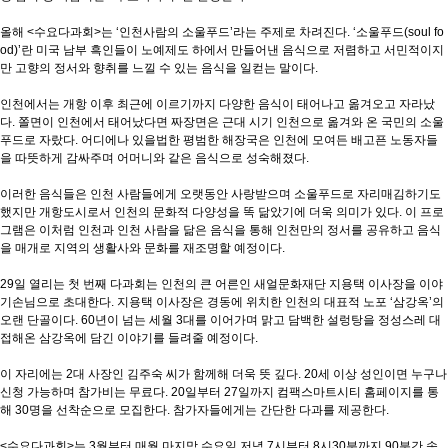
올해 <수요다과회>는 ‘인천사람의 소울푸드’라는 주제로 차려진다. ‘소울푸드(soul fo
od)’란 미국 남부 흑인들이 노예제도 하에서 만들어낸 음식으로 저렴하고 서민적이지
만 고향의 정서와 향취를 느낄 수 있는 음식을 일컫는 말이다.
인천에서는 개항 이후 최근에 이르기까지 다양한 음식이 태어나고 옮겨오고 자라났
다. 쫄면이 인천에서 태어났다면 짜장면은 근대 시기 인천으로 옮겨와 온 국민의 소울
푸드로 자랐다. 어디에나 있을법한 평범한 해장국은 인천에 모여든 배고픈 노동자들
을 따뜻하게 감싸주며 어머니와 같은 음식으로 성숙해졌다.
이러한 음식들은 인천 사람들에게 오랫동안 사랑받으며 소울푸드로 자리매김하기도
했지만 개항도시로서 인천의 문화적 다양성을 똑 닮았기에 더욱 의미가 있다. 이 프로
그램은 이처럼 인천과 인천 사람을 닮은 음식을 통해 인천만의 정서를 공유하고 음식
을 매개로 지역의 생활사와 문화를 재조명할 예정이다.
29일 열리는 첫 번째 다과회는 인천의 큰 어른인 새얼문화재단 지용택 이사장을 이야
기손님으로 초대한다. 지용택 이사장은 경동에 위치한 인천의 대표적 노포 ‘삼강옥’의
오랜 단골이다. 60년이 넘는 세월 3대를 이어가며 맑고 담백한 설렁탕을 정성스레 대
접해온 삼강옥에 담긴 이야기를 들려줄 예정이다.
이 자리에는 2대 사장인 김주숙 씨가 함께해 더욱 뜻 깊다. 20세 이상 성인이면 누구나
신청 가능하며 참가비는 무료다. 20일부터 27일까지 컴팩스마트시티 홈페이지를 통
해 30명을 선착순으로 모집한다. 참가자들에게는 간단한 다과를 제공한다.
<수요다과회>는 3월부터 매월 마지막 수요일 저녁 7시부터 8시30분까지 90분간 송