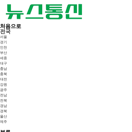
처음으로
전국
서울
경기
인천
부산
세종
대구
충남
충북
대전
강원
광주
전남
전북
경남
경북
울산
제주