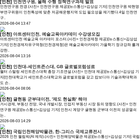
[인천]
인천연구원, 올해 수행 정책연구과제 발표
인천연구원 전경.(사진= 인천연구원 제공)[뉴스통신=김상섭 기자] 인천연구원 박현영
부연구위원이 인천특성에 맞춘 저공해운행지역 도입 필요성을 제기했다.4일 인천연
구..
2026-08-04 13:47
[인천]
아트센터인천, 예술교육아카데미 수강생모집
아트센터인천 예술교육 아카데미 포스터.(사진= 인천경제청 제공)[뉴스통신=김상섭
기자] 인천경제자유구역청(인천경제청)은 예술교육아카데미 가을학기 정규강좌 를개
강한..
2026-08-04 13:16
[인천]
인천대-세인트존스대, GB 글로벌포럼성료
월터 스털링 세인트존스대학 총장 기조연설.(사진= 인천대 제공)[뉴스통신=김상섭 기
자]인천대학교가 세인트존스대학교와 글로벌포럼을 갖고 캄보디아 기술과학대학과
도 손..
2026-08-04 08:06
[인천]
귤현동 군부대이전, '제도 현실화' 해야
거시경제, 부동산 전망, 국내 개발시장, 인접지 부동산 시장 등의 영향도.(사진= 인천
연구원 제공)[뉴스통신=김상섭 기자] 인천시 계양구 귤현동 군부대 이전의 성공열쇠
는..
2026-08-03 14:29
[인천]
국립인천해양박물관, 한-그리스 국제교류전시
2026 인천 월림픽(AI 제작).(사진= 인천해양박물관 제공)[뉴스통신=김상섭 기자] 국립