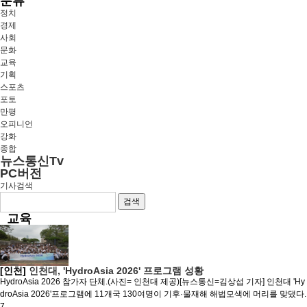
분류
정치
경제
사회
문화
교육
기획
스포츠
포토
만평
오피니언
강화
종합
뉴스통신Tv
PC버전
기사검색
검색
교육
[인천]
인천대, 'HydroAsia 2026' 프로그램 성황
HydroAsia 2026 참가자 단체.(사진= 인천대 제공)[뉴스통신=김상섭 기자] 인천대 'Hy
droAsia 2026'프로그램에 11개국 130여명이 기후·물재해 해법모색에 머리를 맞댔다.
7..