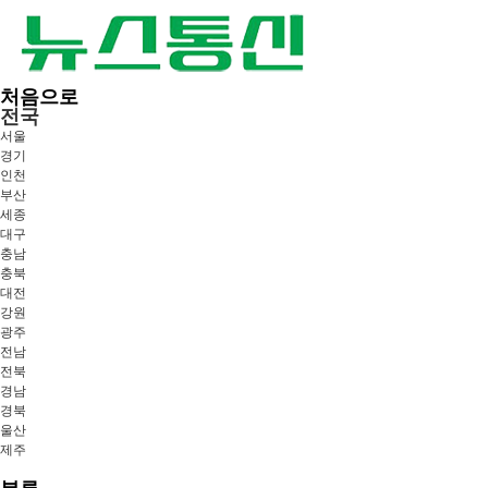
처음으로
전국
서울
경기
인천
부산
세종
대구
충남
충북
대전
강원
광주
전남
전북
경남
경북
울산
제주