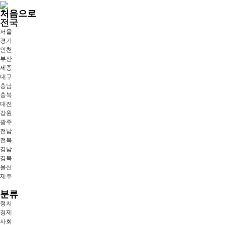
처음으로
전국
서울
경기
인천
부산
세종
대구
충남
충북
대전
강원
광주
전남
전북
경남
경북
울산
제주
분류
정치
경제
사회