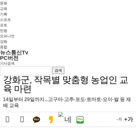
문화
교육
기획
스포츠
포토
만평
오피니언
강화
종합
뉴스통신Tv
PC버전
기사검색
검색
강화군, 작목별 맞춤형 농업인 교
육 마련
14일부터 29일까지...고구마·고추·포도·토마토·오이·쌀 등 재
배 교육
+가
-가