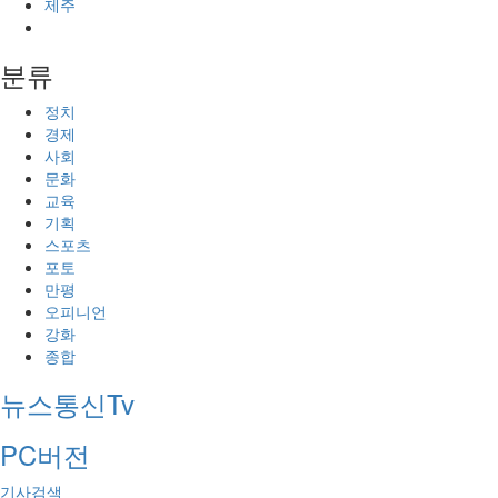
제주
분류
정치
경제
사회
문화
교육
기획
스포츠
포토
만평
오피니언
강화
종합
뉴스통신Tv
PC버전
기사검색