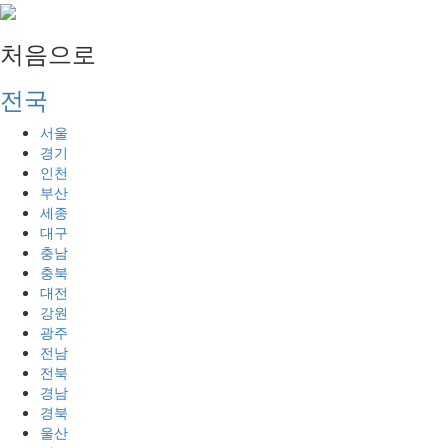
처음으로
전국
서울
경기
인천
부산
세종
대구
충남
충북
대전
강원
광주
전남
전북
경남
경북
울산