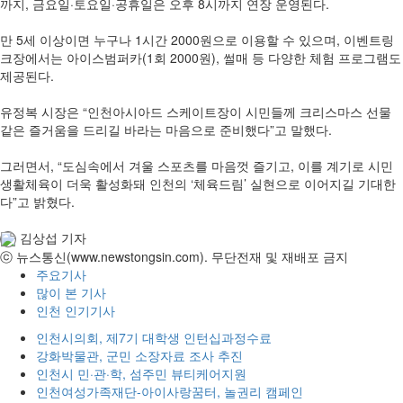
까지, 금요일·토요일·공휴일은 오후 8시까지 연장 운영된다.
만 5세 이상이면 누구나 1시간 2000원으로 이용할 수 있으며, 이벤트링
크장에서는 아이스범퍼카(1회 2000원), 썰매 등 다양한 체험 프로그램도
제공된다.
유정복 시장은 “인천아시아드 스케이트장이 시민들께 크리스마스 선물
같은 즐거움을 드리길 바라는 마음으로 준비했다”고 말했다.
그러면서, “도심속에서 겨울 스포츠를 마음껏 즐기고, 이를 계기로 시민
생활체육이 더욱 활성화돼 인천의 ‘체육드림’ 실현으로 이어지길 기대한
다”고 밝혔다.
김상섭 기자
ⓒ 뉴스통신(www.newstongsin.com). 무단전재 및 재배포 금지
주요기사
많이 본 기사
인천 인기기사
인천시의회, 제7기 대학생 인턴십과정수료
강화박물관, 군민 소장자료 조사 추진
인천시 민·관·학, 섬주민 뷰티케어지원
인천여성가족재단-아이사랑꿈터, 놀권리 캠페인