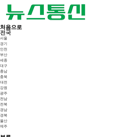
처음으로
전국
서울
경기
인천
부산
세종
대구
충남
충북
대전
강원
광주
전남
전북
경남
경북
울산
제주