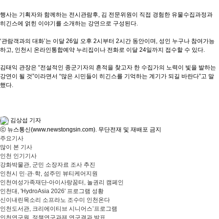
행사는 기획자와 함께하는 전시관람후, 김 전문위원이 직접 경험한 유물수집과정과
히긴스에 얽힌 이야기를 소개하는 강연으로 구성된다.
‘관람객과의 대화’는 이달 26일 오후 2시부터 2시간 동안이며, 성인 누구나 참여가능
하고, 인천시 온라인통합예약 누리집이나 전화로 이달 24일까지 접수할 수 있다.
김태익 관장은 “전설적인 종군기자의 흔적을 찾고자 한 수집가의 노력이 빛을 발하는
강연이 될 것”이라면서 “많은 시민들이 히긴스를 기억하는 계기가 되길 바란다”고 말
했다.
김상섭 기자
ⓒ 뉴스통신(www.newstongsin.com). 무단전재 및 재배포 금지
주요기사
많이 본 기사
인천 인기기사
강화박물관, 군민 소장자료 조사 추진
인천시 민·관·학, 섬주민 뷰티케어지원
인천여성가족재단-아이사랑꿈터, 놀권리 캠페인
인천대, 'HydroAsia 2026' 프로그램 성황
신이내린목소리 소프라노 조수미 인천온다
인천도서관, 크리에이티브 시니어스’프로그램
인천연구원, 정책연구과제 연구결과 발표