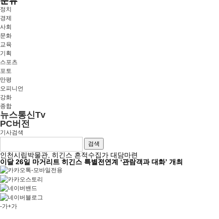
분류
정치
경제
사회
문화
교육
기획
스포츠
포토
만평
오피니언
강화
종합
뉴스통신Tv
PC버전
기사검색
검색
인천시립박물관, 히긴스 흔적수집가 대담마련
이달 26일 마거리트 히긴스 특별전연계 ‘관람객과 대화’ 개최
-가
+가