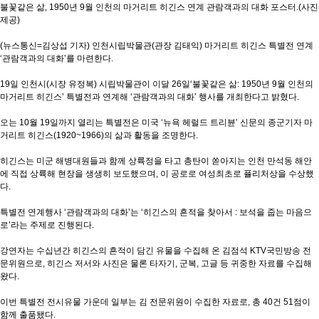
불꽃같은 삶, 1950년 9월 인천의 마거리트 히긴스 연계 관람객과의 대화 포스터.(사
제공)
(뉴스통신=김상섭 기자) 인천시립박물관(관장 김태익) 마거리트 히긴스 특별전 연계
‘관람객과의 대화’를 마련한다.
19일 인천시(시장 유정복) 시립박물관이 이달 26일‘불꽃같은 삶: 1950년 9월 인천의
마거리트 히긴스’ 특별전과 연계해 ‘관람객과의 대화’ 행사를 개최한다고 밝혔다.
오는 10월 19일까지 열리는 특별전은 미국 ‘뉴욕 헤럴드 트리뷴’ 신문의 종군기자 마
거리트 히긴스(1920~1966)의 삶과 활동을 조명한다.
히긴스는 미군 해병대원들과 함께 상륙정을 타고 총탄이 쏟아지는 인천 만석동 해안
에 직접 상륙해 현장을 생생히 보도했으며, 이 공로로 여성최초로 퓰리처상을 수상했
다.
특별전 연계행사 ‘관람객과의 대화’는 ‘히긴스의 흔적을 찾아서 : 보석을 줍는 마음으
로’라는 주제로 진행된다.
강연자는 수십년간 히긴스의 흔적이 담긴 유물을 수집해 온 김점석 KTV국민방송 전
문위원으로, 히긴스 저서와 사진은 물론 타자기, 군복, 고글 등 귀중한 자료를 수집해
왔다.
이번 특별전 전시유물 가운데 일부는 김 전문위원이 수집한 자료로, 총 40건 51점이
함께 출품됐다.