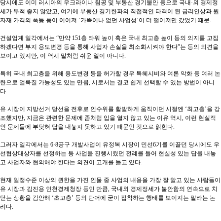
당시에도 이미 러시아의 우크라이나 침공 및 부동산 경기불안 등으로 국내
·
외 경제정
세가 무척 좋지 않았고
,
여기에 부동산 경기한파의 직접적인 타격이 된 금리인상과 원
자재 가격의 폭등 등이 이어져
‘
가뜩이나 없던 사업성
’
이 더 떨어져만 갔었기 때문
.
건설업계 일각에서는
“
만약
151
층 타워 높이 혹은 국내 최고층 높이 등의 의지를 고집
하겠다면 부지 용도변경 등을 통해 사업자 손실을 최소화시켜야 한다
”
는 등의 의견을
보이고 있지만
,
이 역시 말처럼 쉬운 일이 아니다
.
특히 국내 최고층을 위해 용도변경 등을 허가할 경우 특혜시비와 여론 악화 등 여러 논
란으로 얼룩질 가능성도 있는 만큼
,
시로서는 결코 쉽게 선택할 수 있는 방법이 아니
다
.
유 시장이 지방선거 당선을 전후로 인수위를 활발하게 움직이던 시절엔
‘
최고층
’
을 강
조했지만
,
지금은 관련한 문제에 좀처럼 입을 열지 않고 있는 이유 역시
,
이런 현실적
인 문제들에 부딪혀 답을 내놓지 못하고 있기 때문인 것으로 읽힌다
.
그러자 일각에서는
6·8
공구 개발사업이 유정복 시장이 민선
6
기를 이끌던 당시에도 우
선협상대상자를 선정하는 등 사업을 진행시켰던 전례를 들어 현실성 있는 답을 내놓
고 사업자와 협의해야 한다는 의견이 고개를 들고 있다
.
현재 일정수준 이상의 권한을 가진 인물 중 사업의 내용을 가장 잘 알고 있는 사람들이
유 시장과 김진용 인천경제청장 등인 만큼
,
국내외 경제정세가 불안함의 연속으로 치
닫는 상황을 감안해
‘
초고층
’
등의 단어에 굳이 집착하는 행태를 보이지는 말라는 논
리다
.