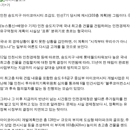
-가
+가
인천 송도지구 아이코어시티 조감도. 민선7기 당시에 제시(103층 계획)된 그림이다
(뉴스통신=배영수 기자) 인천 송도지구에 국내 최고층 건물을 건립하려는 인천경제자
유구역청의 계획이 사실상
‘
표류
’
분위기로 흐르는 형국이다
.
국내
·
외 경제상황이 좋지 못한 상황을 감안하면
,
이 계획이
“
시작부터 무리수가 아니
었느냐
”
는 일부의 여론도 다시금 고개를 들 것으로 보인다
.
12
일 인천시와 인천경제청 등에 따르면
,
송도지구 내에 롯데월드타워보다 높은 국내
최고층 건물을 건립할지에 대한 정책 결정이 지연됨에 따라
, 11
년여 전 매립이 완료된
사업부지는 지금까지 사실상 갈대숲 상태로 방치되고 있다
.
이 최고층 타워 건립 내용을 포함한 송도
6·8
공구 중심부 아이코어시티 개발사업은 지
난해
3
월 인천시 투자유치기획위원회 심의를 통과해
6
월 민간사업자
‘
블루코어컨소시
엄
’
과 후속 협의절차를 밟는 등 진행되는 모습이 있었다
.
그러나 그 이후 지금까지 반년이 넘는 시간동안 인천경제청은 별다른 추가절차를 전
혀 밟고 있지 못하고 있는 것으로 알려졌다
.
문제는 사실 경제청보다 시
,
정확히는 유
정복 시정부의 결정이 지연되고 있는 탓이다
.
아이코어시티 개발계획안은 총
128
만
㎡
규모의 부지에 도심형 테마파크와 골프장
,
주
거
·
상업
·
전시시설 등을 조성하며 이 부지에
103
층
(420
ｍ
)
높이의 초고층 건물을 랜드