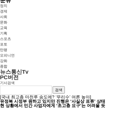
분류
정치
경제
사회
문화
교육
기획
스포츠
포토
만평
오피니언
강화
종합
뉴스통신Tv
PC버전
기사검색
검색
[국내 최고층 마천루 송도에? ‘무리수’ 여론 높아]
유정복 시정부 원하고 있지만 진행은 ‘사실상 표류’ 상태
현 상황에서 민간 사업자에게 ‘초고층 요구’는 어려울 듯