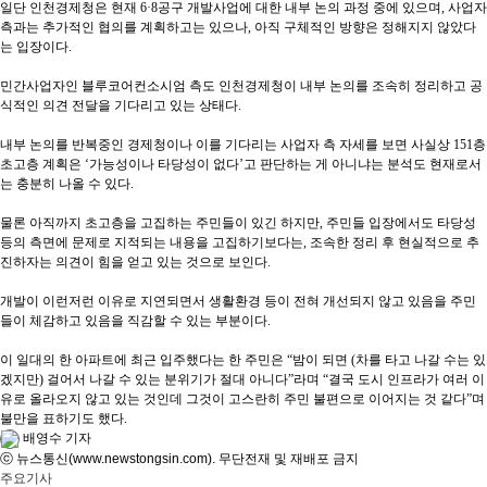
일단 인천경제청은 현재
6·8
공구 개발사업에 대한 내부 논의 과정 중에 있으며
,
사업자
측과는 추가적인 협의를 계획하고는 있으나
,
아직 구체적인 방향은 정해지지 않았다
는 입장이다
.
민간사업자인 블루코어컨소시엄 측도 인천경제청이 내부 논의를 조속히 정리하고 공
식적인 의견 전달을 기다리고 있는 상태다
.
내부 논의를 반복중인 경제청이나 이를 기다리는 사업자 측 자세를 보면 사실상
151
층
초고층 계획은
‘
가능성이나 타당성이 없다
’
고 판단하는 게 아니냐는 분석도 현재로서
는 충분히 나올 수 있다
.
물론 아직까지 초고층을 고집하는 주민들이 있긴 하지만
,
주민들 입장에서도 타당성
등의 측면에 문제로 지적되는 내용을 고집하기보다는
,
조속한 정리 후 현실적으로 추
진하자는 의견이 힘을 얻고 있는 것으로 보인다
.
개발이 이런저런 이유로 지연되면서 생활환경 등이 전혀 개선되지 않고 있음을 주민
들이 체감하고 있음을 직감할 수 있는 부분이다
.
이 일대의 한 아파트에 최근 입주했다는 한 주민은
“
밤이 되면
(
차를 타고 나갈 수는 있
겠지만
)
걸어서 나갈 수 있는 분위기가 절대 아니다
”
라며
“
결국 도시 인프라가 여러 이
유로 올라오지 않고 있는 것인데 그것이 고스란히 주민 불편으로 이어지는 것 같다
”
며
불만을 표하기도 했다
.
배영수 기자
ⓒ 뉴스통신(www.newstongsin.com). 무단전재 및 재배포 금지
주요기사