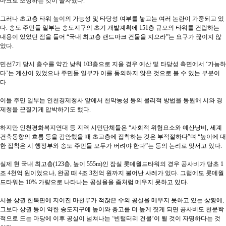
마크로 조성하는 것이 골자였다
.
그러나 초고층 타워 높이의 가능성 및 타당성 여부를 놓고는 여러 논란이 가중되고 있
다
.
송도 주민들 일부는 송도지구의 초기 개발계획에
151
층 규모의 타워를 건립하는
내용이 있었던 점을 들어
“
국내 최고층 랜드마크 건물을 지으라
”
는 요구가 끊이지 않
았다
.
민선
7
기 당시 층수를 약간 낮춰
103
층으로 지을 경우 예산 및 타당성 측면에서
‘
가능하
다
’
는 계산이 있었으나 주민들 일부가 이를 동의하지 않은 것으로 볼 수 있는 부분이
다
.
이들 주민 일부는 인천경제청사 앞에서 천막농성 등의 물리적 방법을 동원해 시와 경
제청을 끈질기게 압박하기도 했다
.
하지만 인천평화복지연대 등 지역 시민단체들은
“
사회적 위험요소와 예산낭비
,
세계
건축동향의 흐름 등을 감안했을 때 초고층에 집착하는 것은 부적절하다
”
며
“
높이에 대
한 집착은 시 행정부와 송도 주민들 모두가 버려야 한다
”
는 등의 논리로 맞서고 있다
.
실제 현 국내 최고층
(123
층
,
높이
555m)
인 잠실 롯데월드타워의 경우 공사비가 당초
1
조
4
천억 원이었으나
,
완공 때
4
조
3
천억 원까지 불어난 사례가 있다
.
그럼에도 롯데월
드타워는
10%
가량으로 나타나는 공실율을 좀처럼 메우지 못하고 있다
.
서울 상권 한복판에 지어진 마천루가 적잖은 수의 공실을 메우지 못하고 있는 상황에
,
그보다 상권 등이 약한 송도지구에 높이와 층고를 더 높게 짓게 되면 공사비도 천문학
적으로 드는 마당에 이후 공실이 넘쳐나는
‘
빈털터리 건물
’
이 될 것이 자명하다는 것