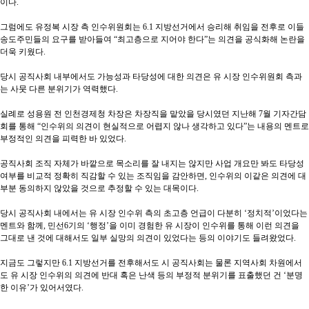
이다
.
그럼에도 유정복 시장 측 인수위원회는
6.1
지방선거에서 승리해 취임을 전후로 이들
송도주민들의 요구를 받아들여
“
최고층으로 지어야 한다
”
는 의견을 공식화해 논란을
더욱 키웠다
.
당시 공직사회 내부에서도 가능성과 타당성에 대한 의견은 유 시장 인수위원회 측과
는 사뭇 다른 분위기가 역력했다
.
실례로 성용원 전 인천경제청 차장은 차장직을 맡았을 당시였던 지난해
7
월 기자간담
회를 통해
“
인수위의 의견이 현실적으로 어렵지 않나 생각하고 있다
”
는 내용의 멘트로
부정적인 의견을 피력한 바 있었다
.
공직사회 조직 자체가 바깥으로 목소리를 잘 내지는 않지만 사업 개요만 봐도 타당성
여부를 비교적 정확히 직감할 수 있는 조직임을 감안하면
,
인수위의 이같은 의견에 대
부분 동의하지 않았을 것으로 추정할 수 있는 대목이다
.
당시 공직사회 내에서는 유 시장 인수위 측의 초고층 언급이 다분히
‘
정치적
’
이었다는
멘트와 함께
,
민선
6
기의
‘
행정
’
을 이미 경험한 유 시장이 인수위를 통해 이런 의견을
그대로 낸 것에 대해서도 일부 실망의 의견이 있었다는 등의 이야기도 들려왔었다
.
지금도 그렇지만
6.1
지방선거를 전후해서도 시 공직사회는 물론 지역사회 차원에서
도 유 시장 인수위의 의견에 반대 혹은 난색 등의 부정적 분위기를 표출했던 건
‘
분명
한 이유
’
가 있어서였다
.