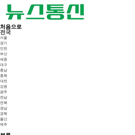
처음으로
전국
서울
경기
인천
부산
세종
대구
충남
충북
대전
강원
광주
전남
전북
경남
경북
울산
제주