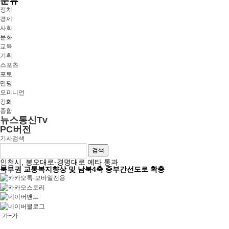
분류
정치
경제
사회
문화
교육
기획
스포츠
포토
만평
오피니언
강화
종합
뉴스통신Tv
PC버전
기사검색
검색
인천시, 봉오대로-경명대로 예타 통과
북부권 교통복지향상 및 남북4축 중부간선도로 확충
-가
+가