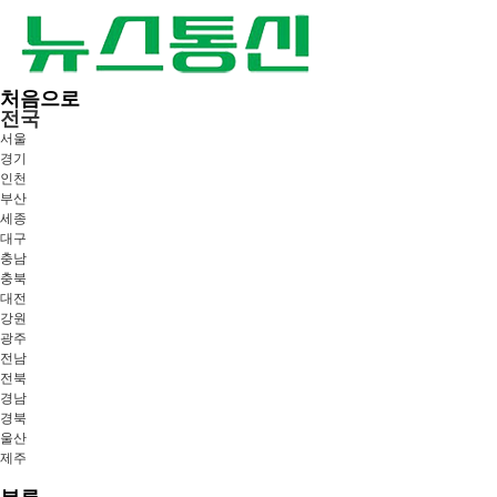
처음으로
전국
서울
경기
인천
부산
세종
대구
충남
충북
대전
강원
광주
전남
전북
경남
경북
울산
제주