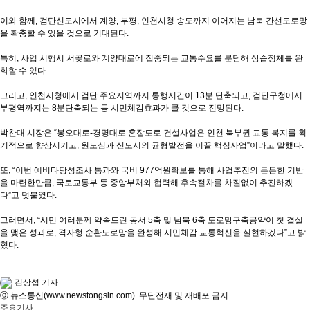
이와 함께, 검단신도시에서 계양, 부평, 인천시청 송도까지 이어지는 남북 간선도로망
을 확충할 수 있을 것으로 기대된다.
특히, 사업 시행시 서곶로와 계양대로에 집중되는 교통수요를 분담해 상습정체를 완
화할 수 있다.
그리고, 인천시청에서 검단 주요지역까지 통행시간이 13분 단축되고, 검단구청에서
부평역까지는 8분단축되는 등 시민체감효과가 클 것으로 전망된다.
박찬대 시장은 “봉오대로-경명대로 혼잡도로 건설사업은 인천 북부권 교통 복지를 획
기적으로 향상시키고, 원도심과 신도시의 균형발전을 이끌 핵심사업”이라고 말했다.
또, “이번 예비타당성조사 통과와 국비 977억원확보를 통해 사업추진의 든든한 기반
을 마련한만큼, 국토교통부 등 중앙부처와 협력해 후속절차를 차질없이 추진하겠
다”고 덧붙였다.
그러면서, “시민 여러분께 약속드린 동서 5축 및 남북 6축 도로망구축공약이 첫 결실
을 맺은 성과로, 격자형 순환도로망을 완성해 시민체감 교통혁신을 실현하겠다”고 밝
혔다.
김상섭 기자
ⓒ 뉴스통신(www.newstongsin.com). 무단전재 및 재배포 금지
주요기사