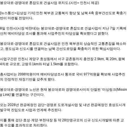
봉오대로-경명대로 혼잡도로 건설사업 위치도.(사진= 인천시 제공)
[뉴스통신=김상섭 기자] 인천 북부권 교통복지 향상 및 남북 4축 중부간선도로 확충기
반이 마련될 전망이다.
8일 인천시(시장 박찬대)는 봉오대로-경명대로 혼잡도로 건설사업이 지난 7일 기획예
산처 예비타당성 조사를 통과해 사업추진의 타당성을 확보했다고 밝혔다.
봉오대로-경명대로 혼잡도로 건설사업은 인천 북부권의 상습적인 교통혼잡을 해소하
고, 원도심과 신도시를 연결하는 남북 간선도로망을 확충하기 위한 핵심사업이다.
사업구간은 인천시 계양구 효성동에서 서구 공촌동까지 총연장 2.9km, 폭 20m, 왕복
4차로 규모로, 교량 0.1km와 터널 1.5km를 포함한다.
총사업비는 2098억원이며 예비타당성조사 통과로 국비 977억원을 확보해 사업추진
의 안정적인 재정기반을 갖추게 됐다.
봉오대로-경명대로 노선은 현재 봉오대로와 경명대로사이의 단절된 ‘미싱링크(Missin
g Link)’를 연결하는 구간이다.
오는 2028년 완공예정인 검단~경명로 도로개설사업 및 내년 완공예정인 효성도시개
발구역 진입도로 사업과 연계해 추진된다.
이를 통해 검단·효성·계양·부천대장 등 약 28만명규모의 신규 신도시개발에 따른 교
통 수요를 효과적으로 처리한다.