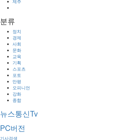
제주
분류
정치
경제
사회
문화
교육
기획
스포츠
포토
만평
오피니언
강화
종합
뉴스통신Tv
PC버전
기사검색