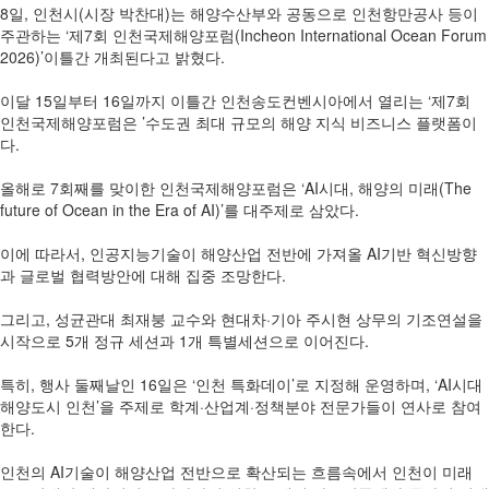
8일, 인천시(시장 박찬대)는 해양수산부와 공동으로 인천항만공사 등이
주관하는 ‘제7회 인천국제해양포럼(Incheon International Ocean Forum
2026)’이틀간 개최된다고 밝혔다.
이달 15일부터 16일까지 이틀간 인천송도컨벤시아에서 열리는 ‘제7회
인천국제해양포럼은 ’수도권 최대 규모의 해양 지식 비즈니스 플랫폼이
다.
올해로 7회째를 맞이한 인천국제해양포럼은 ‘AI시대, 해양의 미래(The
future of Ocean in the Era of AI)’를 대주제로 삼았다.
이에 따라서, 인공지능기술이 해양산업 전반에 가져올 AI기반 혁신방향
과 글로벌 협력방안에 대해 집중 조망한다.
그리고, 성균관대 최재붕 교수와 현대차·기아 주시현 상무의 기조연설을
시작으로 5개 정규 세션과 1개 특별세션으로 이어진다.
특히, 행사 둘째날인 16일은 ‘인천 특화데이’로 지정해 운영하며, ‘AI시대
해양도시 인천’을 주제로 학계·산업계·정책분야 전문가들이 연사로 참여
한다.
인천의 AI기술이 해양산업 전반으로 확산되는 흐름속에서 인천이 미래