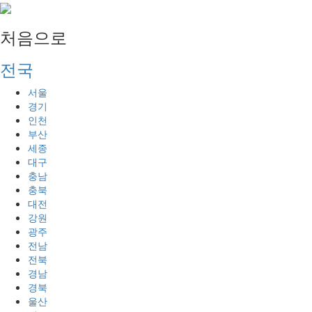
처음으로
전국
서울
경기
인천
부산
세종
대구
충남
충북
대전
강원
광주
전남
전북
경남
경북
울산