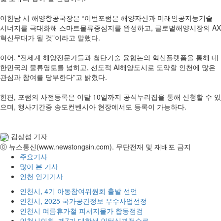
이한남 시 해양항공국장은 “이번포럼은 해양자산과 미래인공지능기술
시너지를 극대화해 스마트물류중심지를 완성하고, 글로벌해양시장의 AX
혁신무대가 될 것”이라고 말했다.
이어, “전세계 해양전문가들과 첨단기술 융합논의 혁신플랫폼을 통해 대
한민국의 물류영토를 넓히고, 선도적 AI해양도시로 도약할 인천에 많은
관심과 참여를 당부한다”고 밝혔다.
한편, 포럼의 사전등록은 이달 10일까지 공식누리집을 통해 신청할 수 있
으며, 행사기간중 송도컨벤시아 현장에서도 등록이 가능하다.
김상섭 기자
ⓒ 뉴스통신(www.newstongsin.com). 무단전재 및 재배포 금지
주요기사
많이 본 기사
인천 인기기사
인천시, 4기 아동참여위원회 출발 선언
인천시, 2025 국가공간정보 우수사업선정
인천시 여름휴가철 피서지물가 합동점검
인천시의회, 제7기 대학생 인턴십과정수료