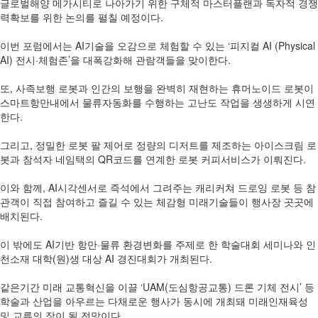
글로벌해양 메가시티로 나아가기 위한 구체적 마스터플랜과 독자적 경쟁
력확보를 위한 논의를 펼칠 예정이다.
이번 포럼에서는 AI기술을 오감으로 체험할 수 있는 ‘피지컬 AI (Physical
AI) 전시·체험존’을 대폭강화해 관람객들을 맞이한다.
또, 사족보행 로봇과 인간의 보행을 완벽히 재현하는 휴머노이드 로봇이
스마트항만내에서 물류자동화를 수행하는 고난도 작업을 생생하게 시연
한다.
그리고, 정밀한 로봇 팔 제어로 정량의 디저트를 제조하는 아이스크림 로
봇과 참석자 네임택의 QR코드를 연계한 로봇 커피서비스가 이뤄진다.
이와 함께, AI시각센서로 즉석에서 그려주는 캐리커쳐 드로잉 로봇 등 참
관객이 직접 참여하고 즐길 수 있는 체감형 미래기술들이 행사장 곳곳에
배치된다.
이 밖에도 AI기반 항만·물류 환경변화를 주제로 한 학술대회 세미나와 인
천소재 대학(원)생 대상 AI 경진대회가 개최된다.
같은기간 미래 교통혁신을 이끌 ‘UAM(도심항공교통) 드론 기체 전시’ 등
학술과 산업을 아우르는 다채로운 행사가 동시에 개최돼 미래인재육성
및 교류의 장이 될 전망이다.