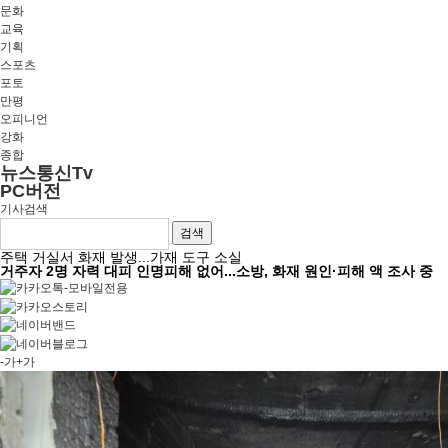
문화
교육
기획
스포츠
포토
만평
오피니언
강화
종합
뉴스통신Tv
PC버전
기사검색
검색
주택 거실서 화재 발생...가재 도구 소실
거주자 2명 자력 대피 인명피해 없어...소방, 화재 원인·피해 액 조사 중
-가
+가