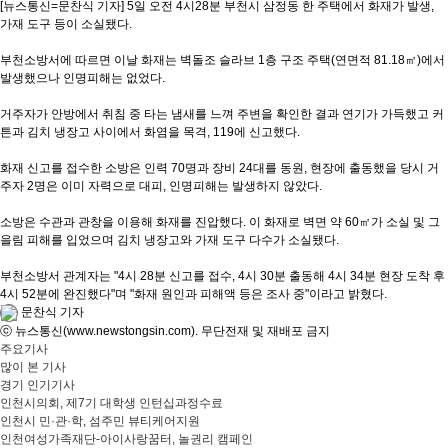
[뉴스통신=문찬식 기자] 5일 오전 4시28분 부천시 삼정동 한 주택에서 화재가 발생,
가재 도구 등이 소실됐다.
부천소방서에 따르면 이날 화재는 벽돌조 슬라브 1층 구조 주택(연면적 81.18㎡)에서
발생했으나 인명피해는 없었다.
거주자가 안방에서 취침 중 타는 냄새를 느껴 주변을 확인한 결과 연기가 가득했고 커
튼과 김치 냉장고 사이에서 화염을 목격, 119에 신고했다.
화재 신고를 접수한 소방은 인력 70명과 장비 24대를 동원, 현장에 출동했을 당시 거
주자 2명은 이미 자력으로 대피, 인명피해는 발생하지 않았다.
소방은 수관과 관창을 이용해 화재를 진압했다. 이 화재로 벽면 약 60㎡가 소실 및 그
을림 피해를 입었으며 김치 냉장고와 가재 도구 다수가 소실됐다.
부천소방서 관계자는 "4시 28분 신고를 접수, 4시 30분 출동해 4시 34분 현장 도착 후
4시 52분에 완진했다"며 "화재 원인과 피해액 등은 조사 중"이라고 밝혔다.
문찬식 기자
ⓒ 뉴스통신(www.newstongsin.com). 무단전재 및 재배포 금지
주요기사
많이 본 기사
경기 인기기사
인천시의회, 제7기 대학생 인턴십과정수료
인천시 민·관·학, 섬주민 뷰티케어지원
인천여성가족재단-아이사랑꿈터, 놀권리 캠페인