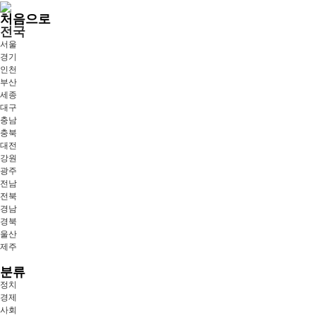
처음으로
전국
서울
경기
인천
부산
세종
대구
충남
충북
대전
강원
광주
전남
전북
경남
경북
울산
제주
분류
정치
경제
사회