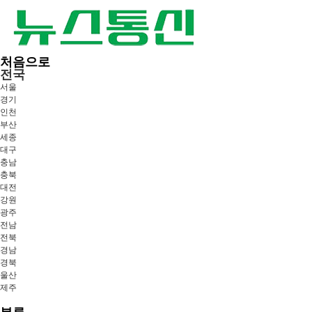
처음으로
전국
서울
경기
인천
부산
세종
대구
충남
충북
대전
강원
광주
전남
전북
경남
경북
울산
제주