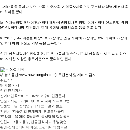
교재내용을 들여다 보면, 가족·보호자용, 시설종사자용으로 구분해 대상별 세부 내용
에 차이를 뒀다.
또, 장애유형별 학대징후와 학대대처·지원방법과 예방법, 장애인학대 신고방법, 예방
5단계, 학대사례 지원절차, 학대 유형별 체크리스트 등을 담고 있다.
이밖에도, 교재내용을 바탕으로 △장애인 인권의 이해 △장애인 학대의 이해 △장애
인 학대 예방과 신고 의무 등을 교육한다.
한편, 인천시장애인권익옹호기관은 교육이 필요한 기관의 신청을 수시로 받고 있으
며, 자세한 사항은 옹호기관으로 문의하면 된다.
김상섭 기자
ⓒ 뉴스통신(www.newstongsin.com). 무단전재 및 재배포 금지
주요기사
많이 본 기사
인천 인기기사
신이내린목소리 소프라노 조수미 인천온다
인천도서관, 크리에이티브 시니어스’프로그램
인천연구원, 정책연구과제 연구결과 발표
인천시, ‘마을기업 연계축제’ 판로확대돕다
‘트라이보울 360’ 8월공연, 공상명월 탁상공론
인천시-고용노동부, 맨홀질식사고 추방맞손
환경·신재생에너지 비전, 그린에너텍 팡파르