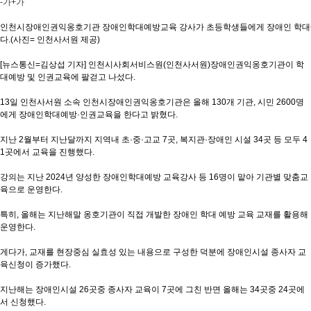
-가
+가
인천시장애인권익옹호기관 장애인학대예방교육 강사가 초등학생들에게 장애인 학대
다.(사진= 인천사서원 제공)
[뉴스통신=김상섭 기자] 인천시사회서비스원(인천사서원)장애인권익옹호기관이 학
대예방 및 인권교육에 팔걷고 나섰다.
13일 인천사서원 소속 인천시장애인권익옹호기관은 올해 130개 기관, 시민 2600명
에게 장애인학대예방·인권교육을 한다고 밝혔다.
지난 2월부터 지난달까지 지역내 초·중·고교 7곳, 복지관·장애인 시설 34곳 등 모두 4
1곳에서 교육을 진행했다.
강의는 지난 2024년 양성한 장애인학대예방 교육강사 등 16명이 맡아 기관별 맞춤교
육으로 운영한다.
특히, 올해는 지난해말 옹호기관이 직접 개발한 장애인 학대 예방 교육 교재를 활용해
운영한다.
게다가, 교재를 현장중심 실효성 있는 내용으로 구성한 덕분에 장애인시설 종사자 교
육신청이 증가했다.
지난해는 장애인시설 26곳중 종사자 교육이 7곳에 그친 반면 올해는 34곳중 24곳에
서 신청했다.