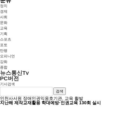
분류
정치
경제
사회
문화
교육
기획
스포츠
포토
만평
오피니언
강화
종합
뉴스통신Tv
PC버전
기사검색
검색
인천사서원 장애인권익옹호기관, 교육 활발
지난해 제작교재활용 학대예방·인권교육 130회 실시