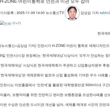
H-ZONE·어린이통학로 안전과 미관 모두 잡아
기사등록 :
2025-11-09 14:00
뉴스통신TV
김상섭 기자
sskim
-가
+가
한국색채
(뉴스통신=김상섭 기자) 인천시가 H-ZONE·어린이 통학로 색채디자인으
9일 인천시(시장 유정복)는 ‘한국색채대상’시상식서 ‘모두가 안심하는 창
‘한국색채대상’ 시상식은 한국색채학회가 주관하고 산업통상자원부 후원으
‘한국색채대상’은 색채문화의 발전과 산업 활성화에 기여한 우수 사례를 
인천시는 이번출품에서 ‘인천색’을 활용한 대학병원반경 500m이내 구간을 H-Z
아울러, 보행약자를 위한 안전하고 편리한 보행환경을 조성한사례를 선보였
이번 수상은 단순한 도시미관 개선을 넘어, 색채를 매개로 시민의 안전과