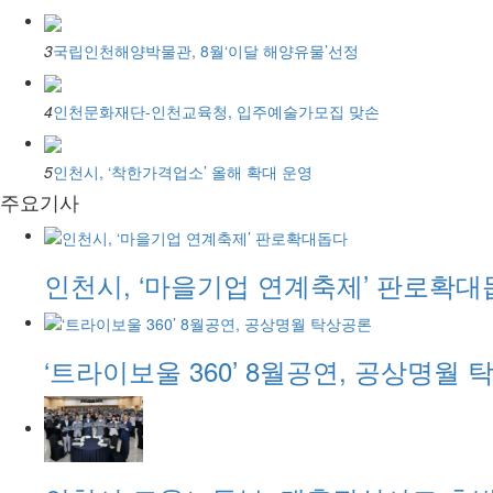
3
국립인천해양박물관, 8월‘이달 해양유물’선정
4
인천문화재단-인천교육청, 입주예술가모집 맞손
5
인천시, ‘착한가격업소’ 올해 확대 운영
주요기사
인천시, ‘마을기업 연계축제’ 판로확대
‘트라이보울 360’ 8월공연, 공상명월