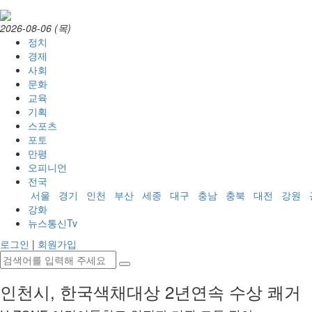
2026-08-06 (목)
정치
경제
사회
문화
교육
기획
스포츠
포토
만평
오피니언
전국
서울
경기
인천
부산
세종
대구
충남
충북
대전
강원
강화
뉴스통신Tv
로그인
|
회원가입
인천시, 한국색채대상 2년연속 수상 쾌거