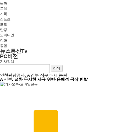
문화
교육
기획
스포츠
포토
만평
오피니언
강화
종합
뉴스통신Tv
PC버전
기사검색
검색
인천관광공사, A 간부 직무 배제 논란
A 간부, 절차 무시한 사규 위반·음해성 공작 반발