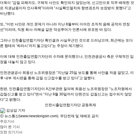
더욱이 “갑질 피해자도, 구체적 사안도 확인되지 않았는데, 신고만으로 직무 배제한 것
은 직권남용이자 인사폭력”이라며 “사실확인절차와 항변권조차 보장받지 못했다”고
비난했다.
또, “이번 사안은 개인 문제가 아니라 지난 8월부터 이어진 조직적 음해 공작의 연장
선”이라며, 직원 퇴사·자해설 같은 악성루머가 언론사에 유포된 바 있다.
그러나 인천출입연합기자단 확인결과 사실무근인 것으로 드러났으며, 최근에는 또다
른 형태의 ‘찌라시’까지 돌고있다”는 주장이 제기됐다.
이에 대해 인천출입연합기자단의 수차례 문의했으나, 인천관광공사 측은 구체적인 입
장을 내놓지 않고 있다.
인천관광공사 최용선 노조위원장은 “지난달 25일 보도를 통해 사안을 처음 알았고, 이
후 내부 게시판을 통해 갑질 신고접수를 받고 있다”고 말했다.
한편, 인천출입연합기자단이 A간부관련 질의에 최용선 노조위원장은 “노조차원에서
갑질신고를 받고 있다”면서 “지난 9월 30일까지 단한건도 갑질신고는 접수되지 않았
다”고 밝혔다.
인천시출입연합기자단 공동취재
김상섭 기자
ⓒ 뉴스통신(www.newstongsin.com). 무단전재 및 재배포 금지
주요기사
많이 본 기사
인천 인기기사