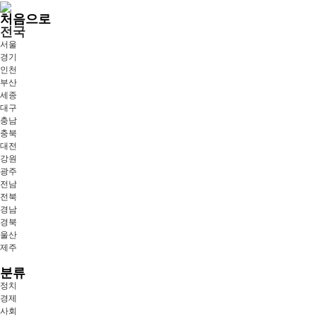
처음으로
전국
서울
경기
인천
부산
세종
대구
충남
충북
대전
강원
광주
전남
전북
경남
경북
울산
제주
분류
정치
경제
사회