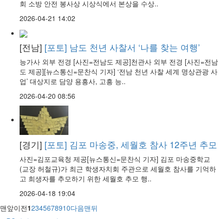
회 소방 안전 봉사상 시상식에서 본상을 수상..
2026-04-21 14:02
[전남]
[포토] 남도 천년 사찰서 ‘나를 찾는 여행’
능가사 외부 전경 [사진=전남도 제공]천관사 외부 전경 [사진=전남
도 제공][뉴스통신=문찬식 기자] ‘전남 천년 사찰 세계 명상관광 사
업’ 대상지로 담양 용흥사, 고흥 능..
2026-04-20 08:56
[경기]
[포토] 김포 마송중, 세월호 참사 12주년 추모
사진=김포교육청 제공[뉴스통신=문찬식 기자] 김포 마송중학교
(교장 허철규)가 최근 학생자치회 주관으로 세월호 참사를 기억하
고 희생자를 추모하기 위한 세월호 추모 행..
2026-04-18 19:04
맨앞
이전
1
2
3
4
5
6
7
8
9
10
다음
맨뒤