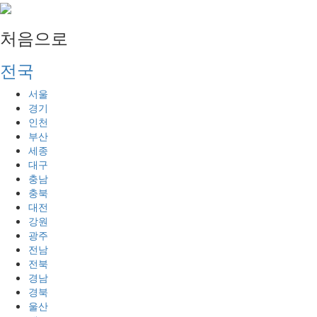
처음으로
전국
서울
경기
인천
부산
세종
대구
충남
충북
대전
강원
광주
전남
전북
경남
경북
울산