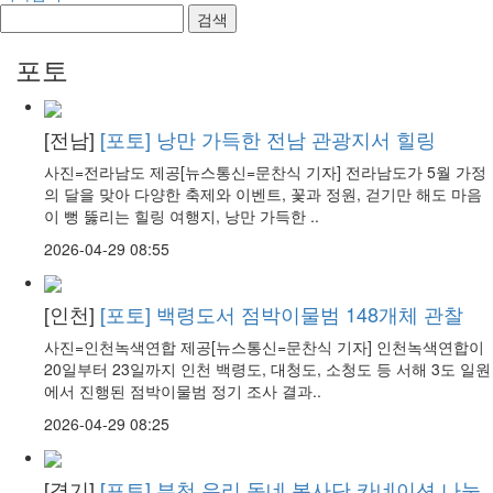
검색
포토
[전남]
[포토] 낭만 가득한 전남 관광지서 힐링
사진=전라남도 제공[뉴스통신=문찬식 기자] 전라남도가 5월 가정
의 달을 맞아 다양한 축제와 이벤트, 꽃과 정원, 걷기만 해도 마음
이 뻥 뚫리는 힐링 여행지, 낭만 가득한 ..
2026-04-29 08:55
[인천]
[포토] 백령도서 점박이물범 148개체 관찰
사진=인천녹색연합 제공[뉴스통신=문찬식 기자] 인천녹색연합이
20일부터 23일까지 인천 백령도, 대청도, 소청도 등 서해 3도 일원
에서 진행된 점박이물범 정기 조사 결과..
2026-04-29 08:25
[경기]
[포토] 부천 우리 동네 봉사단 카네이션 나눔