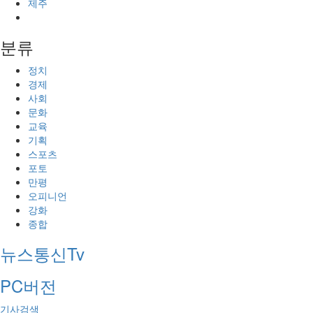
제주
분류
정치
경제
사회
문화
교육
기획
스포츠
포토
만평
오피니언
강화
종합
뉴스통신Tv
PC버전
기사검색