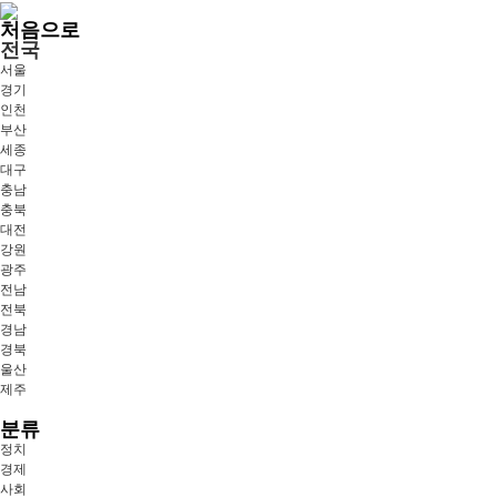
처음으로
전국
서울
경기
인천
부산
세종
대구
충남
충북
대전
강원
광주
전남
전북
경남
경북
울산
제주
분류
정치
경제
사회