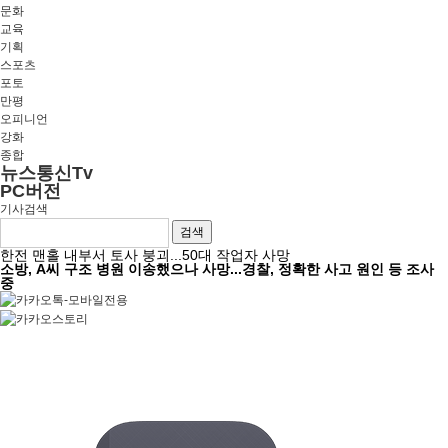
문화
교육
기획
스포츠
포토
만평
오피니언
강화
종합
뉴스통신Tv
PC버전
기사검색
검색
한전 맨홀 내부서 토사 붕괴...50대 작업자 사망
소방, A씨 구조 병원 이송했으나 사망...경찰, 정확한 사고 원인 등 조사
중