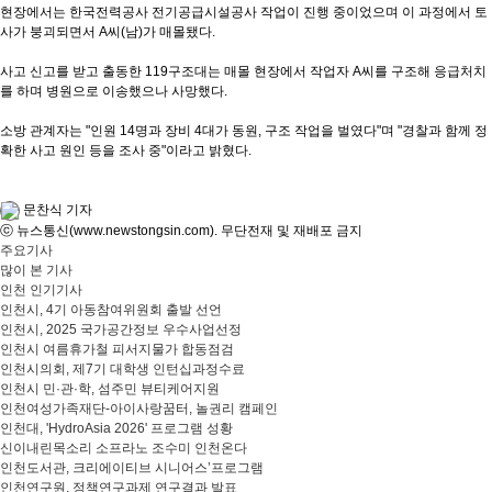
현장에서는 한국전력공사 전기공급시설공사 작업이 진행 중이었으며 이 과정에서 토
사가 붕괴되면서 A씨(남)가 매몰됐다.
사고 신고를 받고 출동한 119구조대는 매몰 현장에서 작업자 A씨를 구조해 응급처치
를 하며 병원으로 이송했으나 사망했다.
소방 관계자는 "인원 14명과 장비 4대가 동원, 구조 작업을 벌였다"며 "경찰과 함께 정
확한 사고 원인 등을 조사 중"이라고 밝혔다.
문찬식 기자
ⓒ 뉴스통신(www.newstongsin.com). 무단전재 및 재배포 금지
주요기사
많이 본 기사
인천 인기기사
인천시, 4기 아동참여위원회 출발 선언
인천시, 2025 국가공간정보 우수사업선정
인천시 여름휴가철 피서지물가 합동점검
인천시의회, 제7기 대학생 인턴십과정수료
인천시 민·관·학, 섬주민 뷰티케어지원
인천여성가족재단-아이사랑꿈터, 놀권리 캠페인
인천대, 'HydroAsia 2026' 프로그램 성황
신이내린목소리 소프라노 조수미 인천온다
인천도서관, 크리에이티브 시니어스’프로그램
인천연구원, 정책연구과제 연구결과 발표