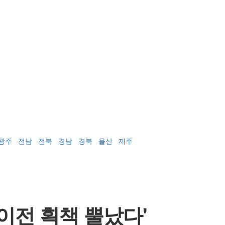
광주
전남
전북
경남
경북
울산
제주
이전 획책 뿔났다'