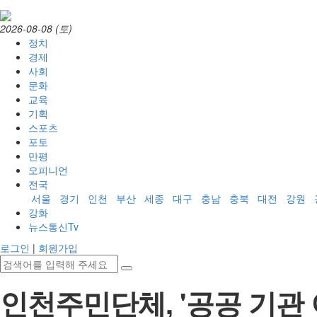
2026-08-08 (토)
정치
경제
사회
문화
교육
기획
스포츠
포토
만평
오피니언
전국
서울
경기
인천
부산
세종
대구
충남
충북
대전
강원
강화
뉴스통신Tv
로그인
|
회원가입
인천주민단체, '공공 기관 