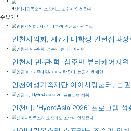
5
신이내린목소리 소프라노 조수미 인천온다
주요기사
인천시의회, 제7기 대학생 인턴십과
인천시 민·관·학, 섬주민 뷰티케어지원
인천여성가족재단-아이사랑꿈터, 놀권
인천대, 'HydroAsia 2026' 프로그램 성
신이내린목소리 소프라노 조수미 인