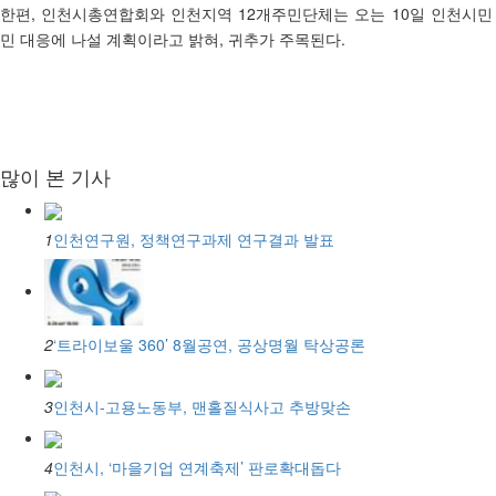
한편, 인천시총연합회와 인천지역 12개주민단체는 오는 10일 인천시민
민 대응에 나설 계획이라고 밝혀, 귀추가 주목된다.
많이 본 기사
1
인천연구원, 정책연구과제 연구결과 발표
2
‘트라이보울 360’ 8월공연, 공상명월 탁상공론
3
인천시-고용노동부, 맨홀질식사고 추방맞손
4
인천시, ‘마을기업 연계축제’ 판로확대돕다