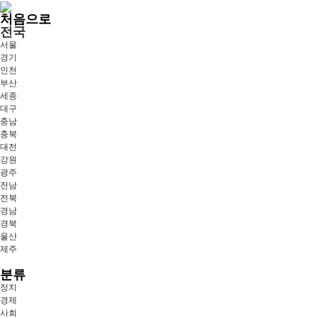
처음으로
전국
서울
경기
인천
부산
세종
대구
충남
충북
대전
강원
광주
전남
전북
경남
경북
울산
제주
분류
정치
경제
사회