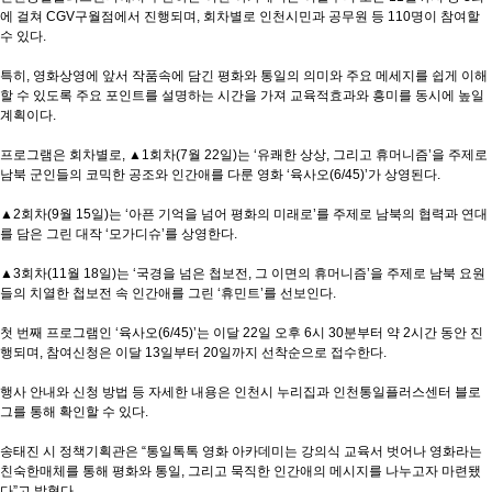
에 걸쳐 CGV구월점에서 진행되며, 회차별로 인천시민과 공무원 등 110명이 참여할
수 있다.
특히, 영화상영에 앞서 작품속에 담긴 평화와 통일의 의미와 주요 메세지를 쉽게 이해
할 수 있도록 주요 포인트를 설명하는 시간을 가져 교육적효과와 흥미를 동시에 높일
계획이다.
프로그램은 회차별로, ▲1회차(7월 22일)는 ‘유쾌한 상상, 그리고 휴머니즘’을 주제로
남북 군인들의 코믹한 공조와 인간애를 다룬 영화 ‘육사오(6/45)’가 상영된다.
▲2회차(9월 15일)는 ‘아픈 기억을 넘어 평화의 미래로’를 주제로 남북의 협력과 연대
를 담은 그린 대작 ‘모가디슈’를 상영한다.
▲3회차(11월 18일)는 ‘국경을 넘은 첩보전, 그 이면의 휴머니즘’을 주제로 남북 요원
들의 치열한 첩보전 속 인간애를 그린 ‘휴민트’를 선보인다.
첫 번째 프로그램인 ‘육사오(6/45)’는 이달 22일 오후 6시 30분부터 약 2시간 동안 진
행되며, 참여신청은 이달 13일부터 20일까지 선착순으로 접수한다.
행사 안내와 신청 방법 등 자세한 내용은 인천시 누리집과 인천통일플러스센터 블로
그를 통해 확인할 수 있다.
송태진 시 정책기획관은 “통일톡톡 영화 아카데미는 강의식 교육서 벗어나 영화라는
친숙한매체를 통해 평화와 통일, 그리고 묵직한 인간애의 메시지를 나누고자 마련됐
다”고 밝혔다.