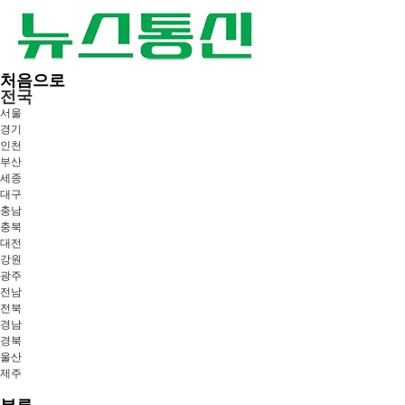
처음으로
전국
서울
경기
인천
부산
세종
대구
충남
충북
대전
강원
광주
전남
전북
경남
경북
울산
제주