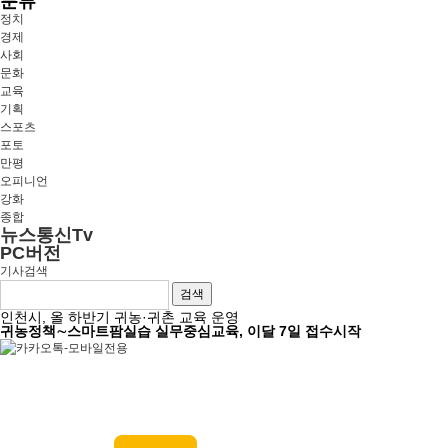
분류
정치
경제
사회
문화
교육
기획
스포츠
포토
만평
오피니언
강화
종합
뉴스통신Tv
PC버전
기사검색
검색
인천시, 올 하반기 귀농·귀촌 교육 운영
귀농정책∼스마트팜실습 실무중심교육, 이달 7일 접수시작