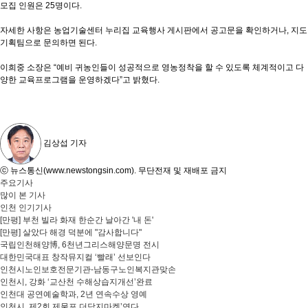
모집 인원은 25명이다.
자세한 사항은 농업기술센터 누리집 교육행사 게시판에서 공고문을 확인하거나, 지도
기획팀으로 문의하면 된다.
이희중 소장은 “예비 귀농인들이 성공적으로 영농정착을 할 수 있도록 체계적이고 다
양한 교육프로그램을 운영하겠다”고 밝혔다.
김상섭 기자
ⓒ 뉴스통신(www.newstongsin.com). 무단전재 및 재배포 금지
주요기사
많이 본 기사
인천 인기기사
[만평] 부천 빌라 화재 한순간 날아간 '내 돈'
[만평] 살았다 해경 덕분에 "감사합니다"
국립인천해양博, 6천년그리스해양문명 전시
대한민국대표 창작뮤지컬 ‘빨래’ 선보인다
인천시노인보호전문기관-남동구노인복지관맞손
인천시, 강화 ‘교산천 수해상습지개선’완료
인천대 공연예술학과, 2년 연속수상 영예
인천시, 제2회 제물포 더담지마켓’연다.