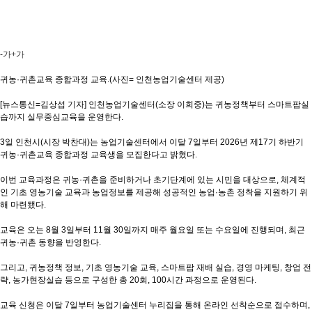
-가
+가
귀농·귀촌교육 종합과정 교육.(사진= 인천농업기술센터 제공)
[뉴스통신=김상섭 기자] 인천농업기술센터(소장 이희중)는 귀농정책부터 스마트팜실
습까지 실무중심교육을 운영한다.
3일 인천시(시장 박찬대)는 농업기술센터에서 이달 7일부터 2026년 제17기 하반기
귀농·귀촌교육 종합과정 교육생을 모집한다고 밝혔다.
이번 교육과정은 귀농·귀촌을 준비하거나 초기단계에 있는 시민을 대상으로, 체계적
인 기초 영농기술 교육과 농업정보를 제공해 성공적인 농업·농촌 정착을 지원하기 위
해 마련됐다.
교육은 오는 8월 3일부터 11월 30일까지 매주 월요일 또는 수요일에 진행되며, 최근
귀농·귀촌 동향을 반영한다.
그리고, 귀농정책 정보, 기초 영농기술 교육, 스마트팜 재배 실습, 경영 마케팅, 창업 전
략, 농가현장실습 등으로 구성한 총 20회, 100시간 과정으로 운영된다.
교육 신청은 이달 7일부터 농업기술센터 누리집을 통해 온라인 선착순으로 접수하며,