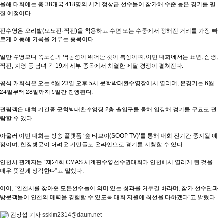
올해 대회에는 총 38개국 418명의 세계 정상급 선수들이 참가해 수준 높은 경기를 펼
칠 예정이다.
핀수영은 오리발(모노핀·짝핀)을 착용하고 수면 또는 수중에서 정해진 거리를 가장 빠
르게 이동해 기록을 겨루는 종목이다.
일반 수영보다 속도감과 역동성이 뛰어난 것이 특징이며, 이번 대회에서는 표면, 잠영,
짝핀, 계영 등 남녀 각 19개 세부 종목에서 치열한 메달 경쟁이 펼쳐진다.
공식 개회식은 오는 6월 23일 오후 5시 문학박태환수영장에서 열리며, 본경기는 6월
24일부터 28일까지 5일간 진행된다.
관람객은 대회 기간중 문학박태환수영장 2층 출입구를 통해 입장해 경기를 무료로 관
람할 수 있다.
아울러 이번 대회는 방송 플랫폼 ‘숲 티브이(SOOP TV)’를 통해 대회 전기간 중계될 예
정이며, 현장방문이 어려운 시민들도 온라인으로 경기를 시청할 수 있다.
인천시 관계자는 “제24회 CMAS 세계핀수영선수권대회가 인천에서 열리게 된 것을
매우 뜻깊게 생각한다”고 말했다.
이어, “인천시를 찾아준 모든선수들이 의미 있는 성과를 거두길 바라며, 참가 선수단과
방문객들이 인천의 매력을 경험할 수 있도록 대회 지원에 최선을 다하겠다”고 밝혔다.
김상섭 기자
sskim2314@daum.net