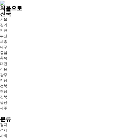
처음으로
전국
서울
경기
인천
부산
세종
대구
충남
충북
대전
강원
광주
전남
전북
경남
경북
울산
제주
분류
정치
경제
사회