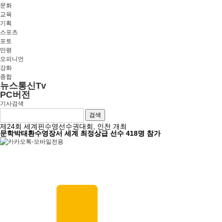
문화
교육
기획
스포츠
포토
만평
오피니언
강화
종합
뉴스통신Tv
PC버전
기사검색
검색
제24회 세계핀수영선수권대회, 인천 개최
문학박태환수영장서 세계 최정상급 선수 418명 참가