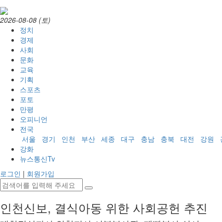
2026-08-08 (토)
정치
경제
사회
문화
교육
기획
스포츠
포토
만평
오피니언
전국
서울
경기
인천
부산
세종
대구
충남
충북
대전
강원
강화
뉴스통신Tv
로그인
|
회원가입
인천신보, 결식아동 위한 사회공헌 추진