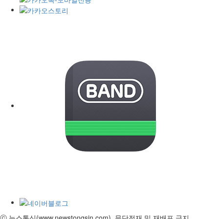
ⓒ 뉴스통신(www.newstongsin.com). 무단전재 및 재배포 금지