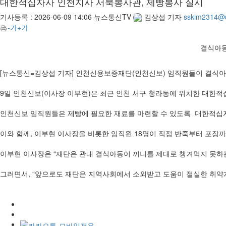
대한적십자사 인천지사 서북봉사관, 제빵봉사 실시
기사등록 :
2026-06-09 14:06
뉴스통신TV
김상섭 기자
sskim2314@
-가
+가
결식아동
[뉴스통신=김상섭 기자] 인천신용보증재단(인천신보) 임직원들이 결식
9일 인천신보(이사장 이부현)은 최근 인천 서구 청라동에 위치한 대한
인천신보 임직원들은 제빵에 필요한 재료를 마련할 수 있도록 대한적십
이와 함께, 이부현 이사장을 비롯한 임직원 18명이 직접 반죽부터 포장
이부현 이사장은 “재단은 관내 결식아동이 끼니를 제대로 챙겨먹지 못하
그러면서, “앞으로도 재단은 지역사회에서 소외받고 도움이 절실한 취약