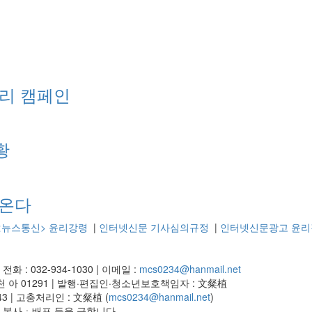
리 캠페인
황
천온다
<뉴스통신> 윤리강령
|
인터넷신문 기사심의규정
|
인터넷신문광고 윤리
|
전화 : 032-934-1030
|
이메일 :
mcs0234@hanmail.net
 아 01291
|
발행·편집인·청소년보호책임자 : 文粲植
43
|
고충처리인 : 文粲植 (
mcs0234@hanmail.net
)
재ㆍ복사ㆍ배포 등을 금합니다.