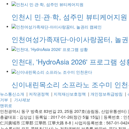
인천시 민·관·학, 섬주민 뷰티케어지원
인천여성가족재단-아이사랑꿈터, 놀권
인천대, 'HydroAsia 2026' 프로그램 성
신이내린목소리 소프라노 조수미 인
뉴스통신소개
|
저작권정책
|
지적재산보호정책
|
개인정보취급방침
|
거부
|
기사제보
맨위로
인천광역시 동구 방축로 83번길 23, 25동 207호(송림동, 산업유통센터)
총괄대표 : 김상섭
|
등록일 : 2017-01-26(창간 5월 15일)
|
등록번호 : 인천
仁川廣域市 江華郡 江華邑 江華大路 8-8
|
사업자등록번호 : 567-01-042
뉴스통신
의 모든 콘텐츠(기사) 는 저작권법의 보호를 받은바, 무단 전