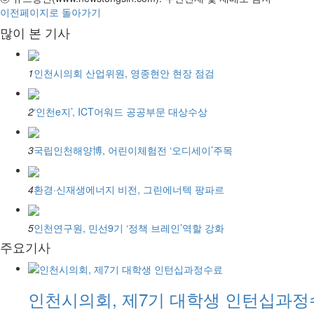
이전페이지로 돌아가기
많이 본 기사
1
인천시의회 산업위원, 영종현안 현장 점검
2
‘인천e지’, ICT어워드 공공부문 대상수상
3
국립인천해양博, 어린이체험전 ‘오디세이’주목
4
환경·신재생에너지 비전, 그린에너텍 팡파르
5
인천연구원, 민선9기 ‘정책 브레인’역할 강화
주요기사
인천시의회, 제7기 대학생 인턴십과