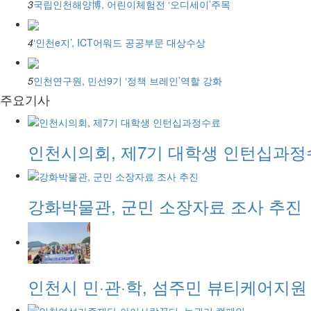
3
국립인천해양博, 어린이체험전 ‘오디세이’주목
4
‘인천e지’, ICT어워드 공공부문 대상수상
5
인천연구원, 민선9기 ‘정책 브레인’역할 강화
주요기사
인천시의회, 제7기 대학생 인턴십과
강화박물관, 군민 소장자료 조사 추진
인천시 민·관·학, 섬주민 뷰티케어지원