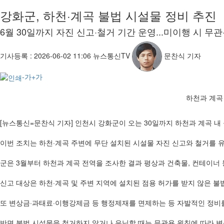
강화군, 하천·계곡 불법 시설물 정비 추진
6월 30일까지 자진 신고·철거 기간 운영...미이행 시 무
기사등록 :
2026-06-02 11:06
뉴스통신TV
문찬식 기자
-가
+가
하천과 계곡 
[뉴스통신=문찬식 기자] 인천시 강화군이 오는 30일까지 하천과 계곡 내 
이번 조치는 하천·계곡 주변에 무단 설치된 시설물 자진 신고와 철거를 
군은 3월부터 하천과 계곡 전역을 조사한 결과 평상과 건축물, 컨테이너 
신고 대상은 하천·계곡 및 주변 지역에 설치된 점용 허가를 받지 않은 불
또 변상금·과태료·이행강제금 등 행정제재를 면제하는 등 자발적인 정비
반면 불법 시설물을 철거하지 않거나 은닉할 때는 무관용 원칙에 따라 변