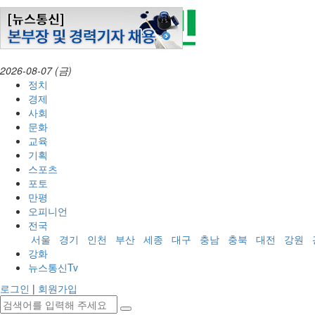
2026-08-07 (금)
정치
경제
사회
문화
교육
기획
스포츠
포토
만평
오피니언
전국
서울
경기
인천
부산
세종
대구
충남
충북
대전
강원
강화
뉴스통신Tv
로그인
|
회원가입