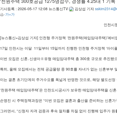
‘천원주택 300호공급 1275명접수, 경쟁률 4.25대 1 기록
기사등록 :
2026-05-17 12:08
뉴스통신TV
김상섭 기자
sskim2314@
-가
+가
인천시청
[뉴스통신=김상섭 기자] 인천형 주거정책 ‘천원주택(매입임대주택)’예비입주
17일 인천시는 이달 11일부터 15일까지 진행한 인천형 주거정책 ‘아
이번 모집은 신혼․신생아Ⅱ유형 매입임대주택 총 300호 규모로 추진됐으며,
특히, 올해 모집에서는 전체 공급물량 중 90호를 자녀가 없는 신혼부부
이는 결혼 초기단계의 주거수요를 폭넓게 반영한 것으로, 해당 별도선정 물
‘천원주택 매입임대주택’은 인천도시공사가 보유한 매입임대주택을 신혼부
손명진 시 주택정책과장은 “이번 모집은 결혼과 출산을 준비하는 신혼가
그러면서, “신청자 자격 검증과 후속 절차를 차질 없이 진행해 입주가 