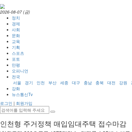
2026-08-07 (금)
정치
경제
사회
문화
교육
기획
스포츠
포토
만평
오피니언
전국
서울
경기
인천
부산
세종
대구
충남
충북
대전
강원
강화
뉴스통신Tv
로그인
|
회원가입
인천형 주거정책 매입임대주택 접수마감