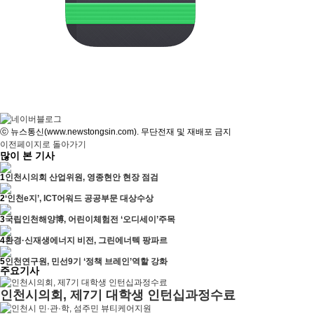
ⓒ 뉴스통신(www.newstongsin.com). 무단전재 및 재배포 금지
이전페이지로 돌아가기
많이 본 기사
1
인천시의회 산업위원, 영종현안 현장 점검
2
‘인천e지’, ICT어워드 공공부문 대상수상
3
국립인천해양博, 어린이체험전 ‘오디세이’주목
4
환경·신재생에너지 비전, 그린에너텍 팡파르
5
인천연구원, 민선9기 ‘정책 브레인’역할 강화
주요기사
인천시의회, 제7기 대학생 인턴십과정수료