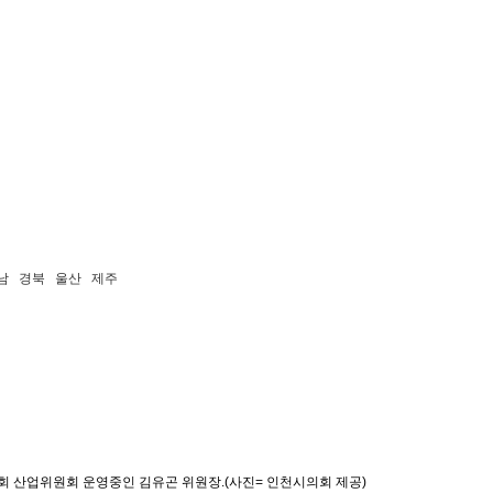
남
경북
울산
제주
 산업위원회 운영중인 김유곤 위원장.(사진= 인천시의회 제공)