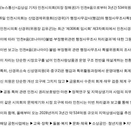
(뉴스통신=김상섭 기자) 인천시의회(의장 정해권)가 인천e음으로부터 3년간 534억원
6일 인천시의회는 산업경제위원회(산경위)가 행정사무감사(행감)와 행정사무조사특별위
인천시의회 산경위(위원장 김유곤)는 최근 ‘제306회 임시회’ 제3차회의에서 인천
이에 따라 ‘인천e음(코나아이)불법·부정행위관련 행정사무조사 처리결과’에 대한 그동
이번 보고는 인천e음(코나아이) 불법·부정행위 관련 행정사무조사 특별위원회의 조
이 자리는 단순한 시정요구를 넘어 인천사랑상품권 운영 구조 전반을 재설계하는 전
특히, 산경위소속 신성영의원(국·중구2)은 행감과 특위활동과정에서 운영대행사 회계
신 의원은 단순한 개선 요구에 그치지 않고 ▶금융회사 수준의 회계·재무 검증 체계 구
▶공동 특허 관련 인천시 권리보호방안 마련 ▶정책연구 및 지역상생기여 사업의 의
이 같은 시의회의 문제제기와 시정 요구에 따라 인천시는 이번 처리결과 보고를 통
이와 함께, 올해부터 오는 2028년까지 3년간 약 534억원 규모의 지역상생사업을 
해당 공헌사업에는 ▶교육·장학 ▶돌봄·복지 ▶문화·체육 ▶소상공인· 청년지원 ▶지역