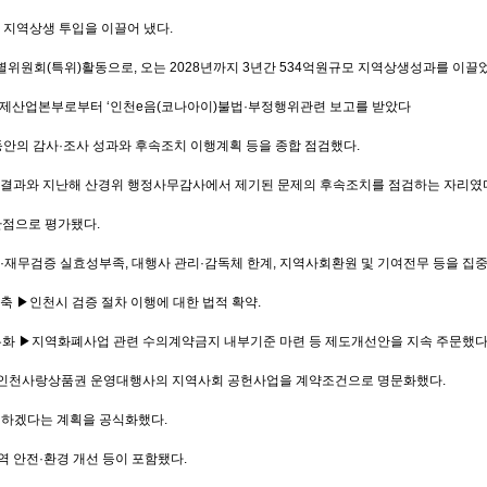
 지역상생 투입을 이끌어 냈다.
원회(특위)활동으로, 오는 2028년까지 3년간 534억원규모 지역상생성과를 이끌
시경제산업본부로부터 ‘인천e음(코나아이)불법·부정행위관련 보고를 받았다
안의 감사·조사 성과와 후속조치 이행계획 등을 종합 점검했다.
사결과와 지난해 산경위 행정사무감사에서 제기된 문제의 후속조치를 점검하는 자리였
환점으로 평가됐다.
·재무검증 실효성부족, 대행사 관리·감독체 한계, 지역사회환원 및 기여전무 등을 집
축 ▶인천시 검증 절차 이행에 대한 법적 확약.
무화 ▶지역화폐사업 관련 수의계약금지 내부기준 마련 등 제도개선안을 지속 주문했다
해 인천사랑상품권 운영대행사의 지역사회 공헌사업을 계약조건으로 명문화했다.
추진하겠다는 계획을 공식화했다.
 안전·환경 개선 등이 포함됐다.