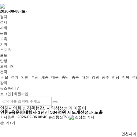
2026-08-08 (토)
정치
경제
사회
문화
교육
기획
스포츠
포토
만평
오피니언
전국
서울
경기
인천
부산
세종
대구
충남
충북
대전
강원
광주
전남
전북
경
강화
뉴스통신Tv
로그인
|
회원가입
인천시의회 산경위행감, 지역상생성과 이끌어
인천e음운영대행사 3년간 534억원 제도개선성과 도출
기사등록 :
2026-02-06 08:40
뉴스통신TV
김상섭 기자
-가
+가
인천시의회