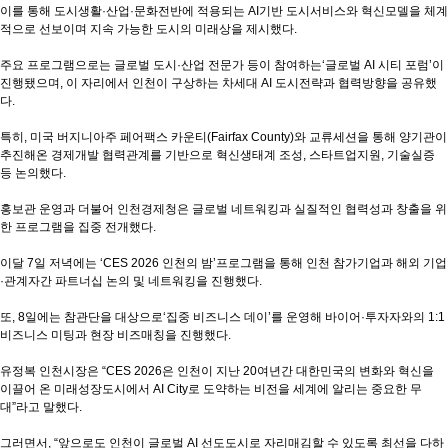
이를 통해 도시생활·산업·문화전반에 적용되는 AI기반 도시서비스와 혁신모델을 체계
적으로 선보이며 지속 가능한 도시의 미래상을 제시했다.
주요 프로그램으로는 글로벌 도시·산업 전문가 등이 참여하는‘글로벌 AI 시티 포럼’이
진행됐으며, 이 자리에서 인천이 구상하는 차세대 AI 도시전략과 협력방향을 공유했
다.
특히, 미국 버지니아주 페어팩스 카운티(Fairfax County)와 교류세션을 통해 양기관이
추진해온 경제개발 협력관계를 기반으로 혁신생태계 조성, 스타트업지원, 기술실증
등 논의했다.
홍보관 운영과 더불어 인천경제청은 글로벌 네트워킹과 실질적인 협력성과 창출을 위
한 프로그램을 집중 전개했다.
이달 7일 저녁에는 ‘CES 2026 인천의 밤’프로그램을 통해 인천 참가기업과 해외 기업
·관계자간 파트너십 논의 및 네트워킹을 진행했다.
또, 8일에는 참관단을 대상으로‘집중 비즈니스 데이’를 운영해 바이어·투자자와의 1:1
비즈니스 미팅과 현장 비즈매칭을 진행했다.
유정복 인천시장은 “CES 2026은 인천이 지난 20여년간 대한민국의 변화와 혁신을
이끌어 온 미래성장도시에서 AI City로 도약하는 비전을 세계에 알리는 중요한 무
대”라고 말했다.
그러면서, “앞으로도 인천이 글로벌 AI 선도도시로 자리매김할 수 있도록 최선을 다하