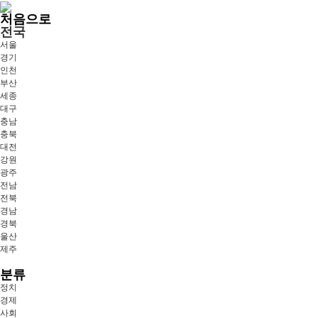
처음으로
전국
서울
경기
인천
부산
세종
대구
충남
충북
대전
강원
광주
전남
전북
경남
경북
울산
제주
분류
정치
경제
사회