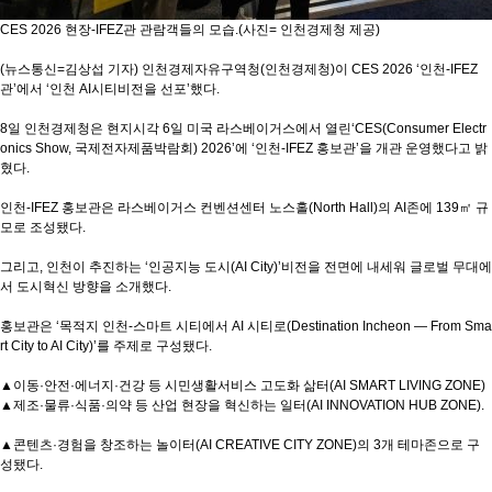
CES 2026 현장-IFEZ관 관람객들의 모습.(사진= 인천경제청 제공)
(뉴스통신=김상섭 기자) 인천경제자유구역청(인천경제청)이 CES 2026 ‘인천-IFEZ
관’에서 ‘인천 AI시티비전을 선포’했다.
8일 인천경제청은 현지시각 6일 미국 라스베이거스에서 열린‘CES(Consumer Electr
onics Show, 국제전자제품박람회) 2026’에 ‘인천-IFEZ 홍보관’을 개관 운영했다고 밝
혔다.
인천-IFEZ 홍보관은 라스베이거스 컨벤션센터 노스홀(North Hall)의 AI존에 139㎡ 규
모로 조성됐다.
그리고, 인천이 추진하는 ‘인공지능 도시(AI City)’비전을 전면에 내세워 글로벌 무대에
서 도시혁신 방향을 소개했다.
홍보관은 ‘목적지 인천-스마트 시티에서 AI 시티로(Destination Incheon — From Sma
rt City to AI City)’를 주제로 구성됐다.
▲이동·안전·에너지·건강 등 시민생활서비스 고도화 삶터(AI SMART LIVING ZONE)
▲제조·물류·식품·의약 등 산업 현장을 혁신하는 일터(AI INNOVATION HUB ZONE).
▲콘텐츠·경험을 창조하는 놀이터(AI CREATIVE CITY ZONE)의 3개 테마존으로 구
성됐다.