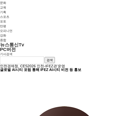
문화
교육
기획
스포츠
포토
만평
오피니언
강화
종합
뉴스통신Tv
PC버전
기사검색
검색
인천경제청, CES2026 인천-IFEZ관’운영
글로벌 AI시티 포럼 통해 IFEZ AI시티 비전 등 홍보