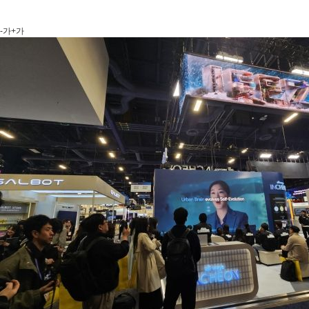
-가
+가