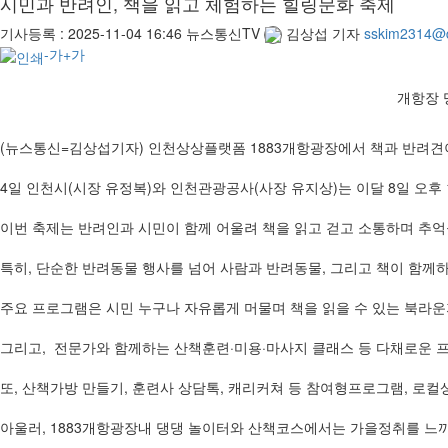
시민과 반려인, 책을 읽고 체험하는 힐링문화 축제
기사등록 :
2025-11-04 16:46
뉴스통신TV
김상섭 기자
sskim2314@
-가
+가
개항장 
(뉴스통신=김상섭기자) 인천상상플랫폼 1883개항광장에서 책과 반려견
4일 인천시(시장 유정복)와 인천관광공사(사장 유지상)는 이달 8일 오후
이번 축제는 반려인과 시민이 함께 어울려 책을 읽고 걷고 소통하며 추
특히, 단순한 반려동물 행사를 넘어 사람과 반려동물, 그리고 책이 함께
주요 프로그램은 시민 누구나 자유롭게 머물며 책을 읽을 수 있는 북라운지
그리고, 전문가와 함께하는 산책훈련·미용·마사지 클래스 등 다채로운 
또, 산책가방 만들기, 훈련사 상담톡, 캐리커쳐 등 참여형프로그램, 로
아울러, 1883개항광장내 댕댕 놀이터와 산책코스에서는 가을정취를 느