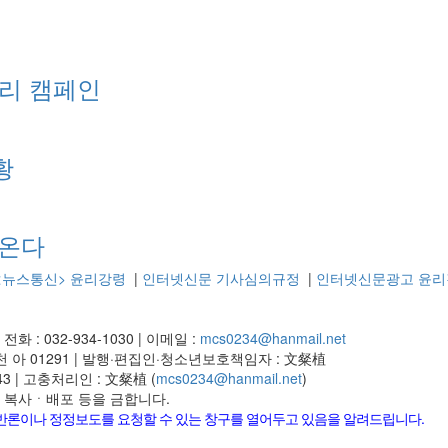
리 캠페인
황
천온다
<뉴스통신> 윤리강령
|
인터넷신문 기사심의규정
|
인터넷신문광고 윤리
|
전화 : 032-934-1030
|
이메일 :
mcs0234@hanmail.net
 아 01291
|
발행·편집인·청소년보호책임자 : 文粲植
43
|
고충처리인 : 文粲植 (
mcs0234@hanmail.net
)
재ㆍ복사ㆍ배포 등을 금합니다.
 반론이나 정정보도를 요청할 수 있는 창구를 열어두고 있음을 알려드립니다.