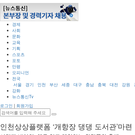
2026-08-08 (토)
정치
경제
사회
문화
교육
기획
스포츠
포토
만평
오피니언
전국
서울
경기
인천
부산
세종
대구
충남
충북
대전
강원
강화
뉴스통신Tv
로그인
|
회원가입
인천상상플랫폼 ‘개항장 댕댕 도서관’마련