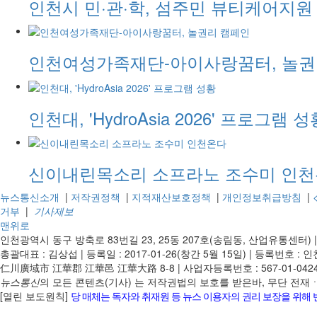
인천시 민·관·학, 섬주민 뷰티케어지원
인천여성가족재단-아이사랑꿈터, 놀권
인천대, 'HydroAsia 2026' 프로그램 성
신이내린목소리 소프라노 조수미 인
뉴스통신소개
|
저작권정책
|
지적재산보호정책
|
개인정보취급방침
|
거부
|
기사제보
맨위로
인천광역시 동구 방축로 83번길 23, 25동 207호(송림동, 산업유통센터)
총괄대표 : 김상섭
|
등록일 : 2017-01-26(창간 5월 15일)
|
등록번호 : 인천
仁川廣域市 江華郡 江華邑 江華大路 8-8
|
사업자등록번호 : 567-01-042
뉴스통신
의 모든 콘텐츠(기사) 는 저작권법의 보호를 받은바, 무단 전
[열린 보도원칙]
당 매체는 독자와 취재원 등 뉴스 이용자의 권리 보장을 위해