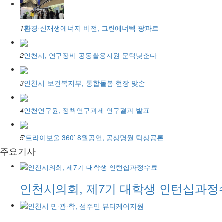
1
환경·신재생에너지 비전, 그린에너텍 팡파르
2
인천시, 연구장비 공동활용지원 문턱낮춘다
3
인천시-보건복지부, 통합돌봄 현장 맞손
4
인천연구원, 정책연구과제 연구결과 발표
5
‘트라이보울 360’ 8월공연, 공상명월 탁상공론
주요기사
인천시의회, 제7기 대학생 인턴십과