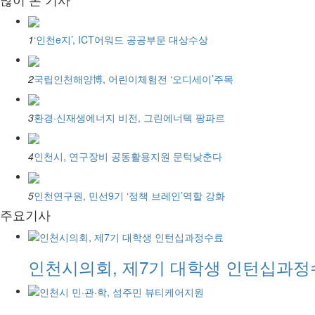
1
‘인천e지’, ICT어워드 공공부문 대상수상
2
국립인천해양博, 어린이체험전 ‘오디세이’주목
3
환경·신재생에너지 비전, 그린에너텍 팡파르
4
인천시, 연구장비 공동활용지원 문턱낮춘다
5
인천연구원, 민선9기 ‘정책 브레인’역할 강화
주요기사
인천시의회, 제7기 대학생 인턴십과