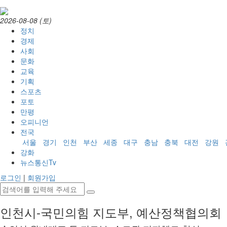
2026-08-08 (토)
정치
경제
사회
문화
교육
기획
스포츠
포토
만평
오피니언
전국
서울
경기
인천
부산
세종
대구
충남
충북
대전
강원
강화
뉴스통신Tv
로그인
|
회원가입
인천시-국민의힘 지도부, 예산정책협의회