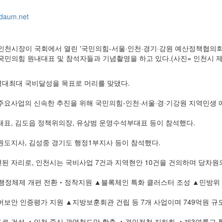
daum.net
인천시장이 국회에서 열린 '국민의힘-서울·인천·경기·강원 예산정책협의회
국민의힘 원내대표 및 참석자들과 기념촬영을 하고 있다.(사진= 인천시 제
역대최대 국비달성을 목표로 머리를 맞댔다.
지주요사업의 신속한 추진을 위해 국민의힘-인천·서울·경·기강원 지역민
표, 김도읍 정책위의장, 유상범 운영수석부대표 등이 참석했다.
원도지사, 김성중 경기도 행정1부지사 등이 참석했다.
된 자리로, 인천시는 국비사업 7건과 지역현안 10건을 건의하며 당차원
행정체제 개편 전환‧정착지원 ▲블록체인 특화 클러스터 조성 ▲민방위 
보안 인증평가 지원 ▲지방보훈회관 건립 등 7개 사업이며 749억원 규
로 건설 ▲인천 중심 광역철도망 확충 ▲경인전철 지하화 ▲제3연륙교 