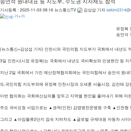
송언석 원내대표 등 지도부, 수도권 지자체도 참석
기사등록 :
2025-11-03 08:16
뉴스통신TV
김상섭 기자
sskim2314@
-가
+가
유정복 
송언석 
(뉴스통신=김상섭 기자) 인천시와 국민의힘 지도부가 국회에서 내년도 
3일 인천시(시장 유정복)는 국회에서 내년도 국비확보와 민생현안 등 
지난 2일 국회에서 가진 예산정책협의회에는 국민의힘에서 송언석 원내대
또,국민의힘 지도부외에 유정복 인천시장과 오세훈 서울시장, 김진태 강
이번 협의회는 국회예산심의를 앞두고 지역별 현안을 풀어내기 위해 마련
주요 국비요청 사업으로는 ▲권역(인천) 감염병전문병원 구축 ▲인천형 
그리고 ▲아암물류2단지 접속 지하차도 ▲글로벌 규제대응 자동차 사이버
주요 현안사업으로는 ▲강화남단 경제자유구역 지정 ▲영종~강화 평화도