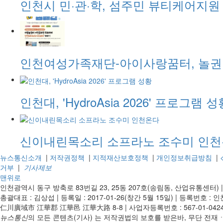
인천시 민·관·학, 섬주민 뷰티케어지원
인천여성가족재단-아이사랑꿈터, 놀권
인천대, 'HydroAsia 2026' 프로그램 성
신이내린목소리 소프라노 조수미 인
뉴스통신소개
|
저작권정책
|
지적재산보호정책
|
개인정보취급방침
|
거부
|
기사제보
맨위로
인천광역시 동구 방축로 83번길 23, 25동 207호(송림동, 산업유통센터)
총괄대표 : 김상섭
|
등록일 : 2017-01-26(창간 5월 15일)
|
등록번호 : 인천
仁川廣域市 江華郡 江華邑 江華大路 8-8
|
사업자등록번호 : 567-01-042
뉴스통신
의 모든 콘텐츠(기사) 는 저작권법의 보호를 받은바, 무단 전