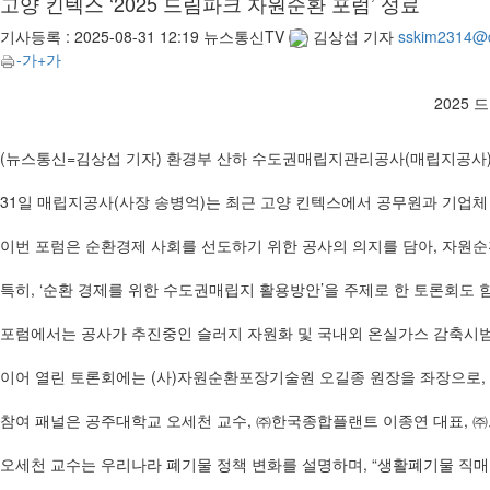
고양 킨텍스 ‘2025 드림파크 자원순환 포럼’ 성료
기사등록 :
2025-08-31 12:19
뉴스통신TV
김상섭 기자
sskim2314@
-가
+가
2025
(뉴스통신=김상섭 기자) 환경부 산하 수도권매립지관리공사(매립지공사)
31일 매립지공사(사장 송병억)는 최근 고양 킨텍스에서 공무원과 기업체 
이번 포럼은 순환경제 사회를 선도하기 위한 공사의 의지를 담아, 자원
특히, ‘순환 경제를 위한 수도권매립지 활용방안’을 주제로 한 토론회도 
포럼에서는 공사가 추진중인 슬러지 자원화 및 국내외 온실가스 감축시범
이어 열린 토론회에는 (사)자원순환포장기술원 오길종 원장을 좌장으로,
참여 패널은 공주대학교 오세천 교수, ㈜한국종합플랜트 이종연 대표, 
오세천 교수는 우리나라 폐기물 정책 변화를 설명하며, “생활폐기물 직매립