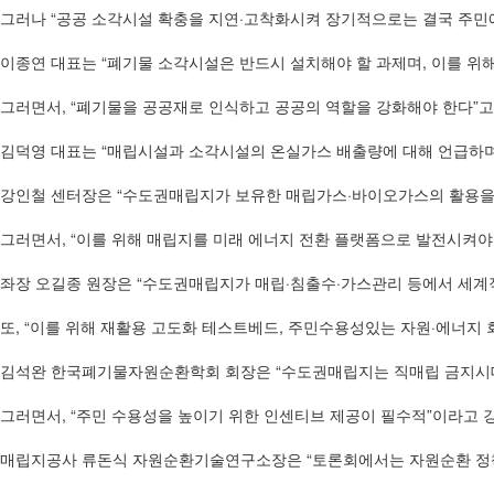
그러나 “공공 소각시설 확충을 지연·고착화시켜 장기적으로는 결국 주민에
이종연 대표는 “폐기물 소각시설은 반드시 설치해야 할 과제며, 이를 위해
그러면서, “폐기물을 공공재로 인식하고 공공의 역할을 강화해야 한다”고
김덕영 대표는 “매립시설과 소각시설의 온실가스 배출량에 대해 언급하며
강인철 센터장은 “수도권매립지가 보유한 매립가스·바이오가스의 활용을 
그러면서, “이를 위해 매립지를 미래 에너지 전환 플랫폼으로 발전시켜야 
좌장 오길종 원장은 “수도권매립지가 매립·침출수·가스관리 등에서 세계
또, “이를 위해 재활용 고도화 테스트베드, 주민수용성있는 자원·에너지
김석완 한국폐기물자원순환학회 회장은 “수도권매립지는 직매립 금지시대에
그러면서, “주민 수용성을 높이기 위한 인센티브 제공이 필수적”이라고 
매립지공사 류돈식 자원순환기술연구소장은 “토론회에서는 자원순환 정책