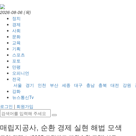
2026-08-06 (목)
정치
경제
사회
문화
교육
기획
스포츠
포토
만평
오피니언
전국
서울
경기
인천
부산
세종
대구
충남
충북
대전
강원
강화
뉴스통신Tv
로그인
|
회원가입
매립지공사, 순환 경제 실현 해법 모색