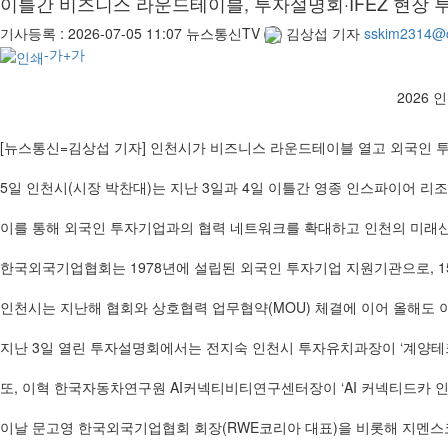
이틀간 비즈니스 라운드테이블, 투자설명회·IFEZ 현장 
기사등록 :
2026-07-05 11:07
뉴스통신TV
김상섭 기자
sskim2314@
-가
+가
2026
[뉴스통신=김상섭 기자] 인천시가 비즈니스 라운드테이블 열고 외국인 
5일 인천시(시장 박찬대)는 지난 3일과 4일 이틀간 영종 인스파이어 리
이를 통해 외국인 투자기업과의 협력 네트워크를 확대하고 인천의 미래
한국외국기업협회는 1978년에 설립된 외국인 투자기업 지원기관으로, 1
인천시는 지난해 협회와 상호협력 업무협약(MOU) 체결에 이어 올해도 
지난 3일 열린 투자설명회에서는 전지숙 인천시 투자유치과장이 ‘계양테
또, 이혁 한국자동차연구원 AI커넥티비티연구센터장이 ‘AI 커넥티드카 
이날 문고영 한국외국기업협회 회장(RWE코리아 대표)을 비롯해 지멘스코