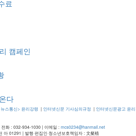
정수료
리 캠페인
황
천온다
<뉴스통신> 윤리강령
|
인터넷신문 기사심의규정
|
인터넷신문광고 윤리
|
전화 : 032-934-1030
|
이메일 :
mcs0234@hanmail.net
 아 01291
|
발행·편집인·청소년보호책임자 : 文粲植