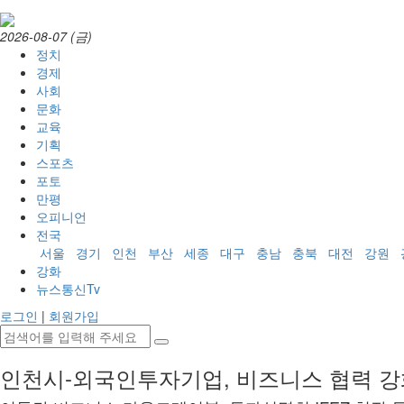
2026-08-07 (금)
정치
경제
사회
문화
교육
기획
스포츠
포토
만평
오피니언
전국
서울
경기
인천
부산
세종
대구
충남
충북
대전
강원
강화
뉴스통신Tv
로그인
|
회원가입
인천시-외국인투자기업, 비즈니스 협력 강