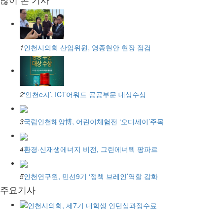
1
인천시의회 산업위원, 영종현안 현장 점검
2
‘인천e지’, ICT어워드 공공부문 대상수상
3
국립인천해양博, 어린이체험전 ‘오디세이’주목
4
환경·신재생에너지 비전, 그린에너텍 팡파르
5
인천연구원, 민선9기 ‘정책 브레인’역할 강화
주요기사