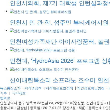
인천시의회, 제7기 대학생 인턴십과
인천시 민·관·학, 섬주민 뷰티케어지원
인천여성가족재단-아이사랑꿈터, 놀권
인천대, 'HydroAsia 2026' 프로그램 성
신이내린목소리 소프라노 조수미 인
뉴스통신소개
|
저작권정책
|
지적재산보호정책
|
개인정보취급방침
|
거부
|
기사제보
맨위로
인천광역시 동구 방축로 83번길 23, 25동 207호(송림동, 산업유통센터)
총괄대표 : 김상섭
|
등록일 : 2017-01-26(창간 5월 15일)
|
등록번호 : 인천