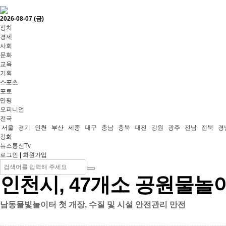
2026-08-07 (금)
정치
경제
사회
문화
교육
기획
스포츠
포토
만평
오피니언
전국
서울
경기
인천
부산
세종
대구
충남
충북
대전
강원
광주
전남
전북
경
강화
뉴스통신Tv
로그인
|
회원가입
인천시, 47개소 공원물놀
남동물빛놀이터 첫 개장, 수질 및 시설 안전관리 만전