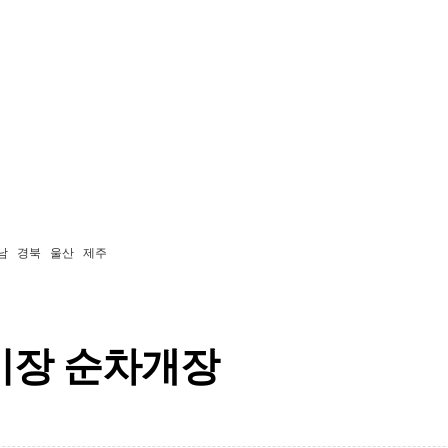
남
경북
울산
제주
이장 순차개장