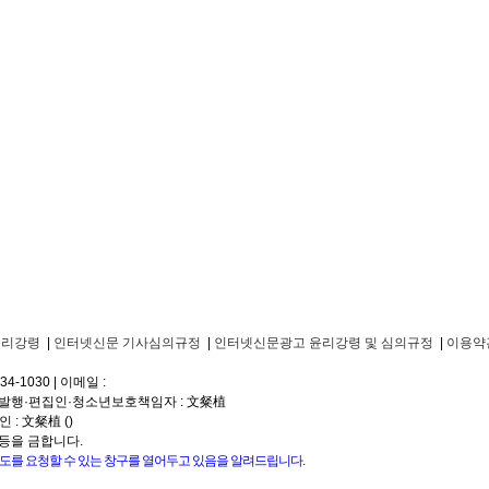
윤리강령
|
인터넷신문 기사심의규정
|
인터넷신문광고 윤리강령 및 심의규정
|
이용약
934-1030
|
이메일 :
발행·편집인·청소년보호책임자 : 文粲植
 : 文粲植 (
)
등을 금합니다.
보도를 요청할 수 있는 창구를 열어두고 있음을 알려드립니다.