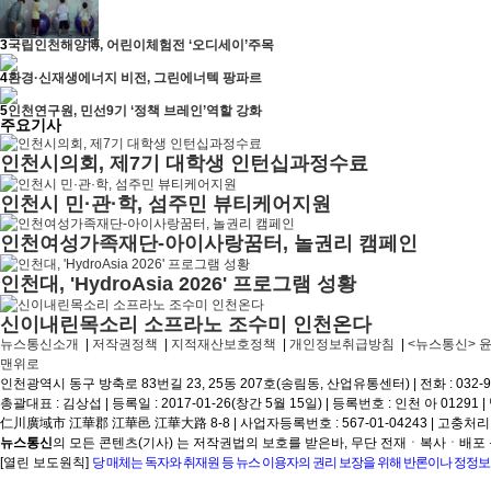
3
국립인천해양博, 어린이체험전 ‘오디세이’주목
4
환경·신재생에너지 비전, 그린에너텍 팡파르
5
인천연구원, 민선9기 ‘정책 브레인’역할 강화
주요기사
인천시의회, 제7기 대학생 인턴십과정수료
인천시 민·관·학, 섬주민 뷰티케어지원
인천여성가족재단-아이사랑꿈터, 놀권리 캠페인
인천대, 'HydroAsia 2026' 프로그램 성황
신이내린목소리 소프라노 조수미 인천온다
뉴스통신소개
|
저작권정책
|
지적재산보호정책
|
개인정보취급방침
|
<뉴스통신> 
맨위로
인천광역시 동구 방축로 83번길 23, 25동 207호(송림동, 산업유통센터)
|
전화 : 032-
총괄대표 : 김상섭
|
등록일 : 2017-01-26(창간 5월 15일)
|
등록번호 : 인천 아 01291
|
仁川廣域市 江華郡 江華邑 江華大路 8-8
|
사업자등록번호 : 567-01-04243
|
고충처리인
뉴스통신
의 모든 콘텐츠(기사) 는 저작권법의 보호를 받은바, 무단 전재ㆍ복사ㆍ배포 
[열린 보도원칙]
당 매체는 독자와 취재원 등 뉴스 이용자의 권리 보장을 위해 반론이나 정정