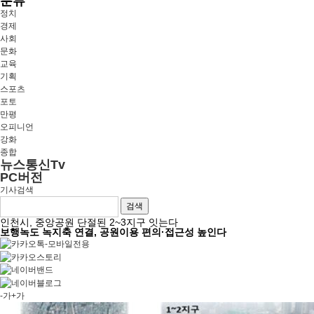
분류
정치
경제
사회
문화
교육
기획
스포츠
포토
만평
오피니언
강화
종합
뉴스통신Tv
PC버전
기사검색
검색
인천시, 중앙공원 단절된 2~3지구 잇는다
보행녹도 녹지축 연결, 공원이용 편의·접근성 높인다
-가
+가