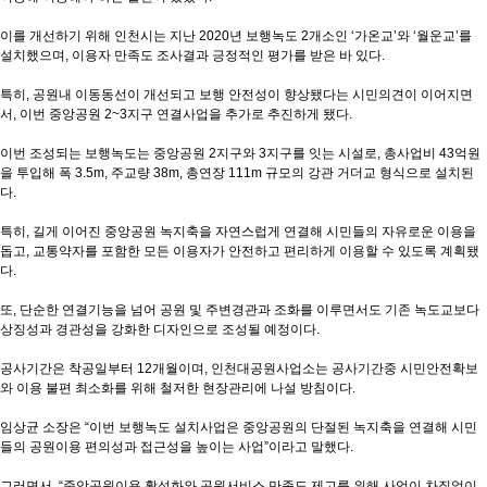
이를 개선하기 위해 인천시는 지난 2020년 보행녹도 2개소인 ‘가온교’와 ‘월운교’를
설치했으며, 이용자 만족도 조사결과 긍정적인 평가를 받은 바 있다.
특히, 공원내 이동동선이 개선되고 보행 안전성이 향상됐다는 시민의견이 이어지면
서, 이번 중앙공원 2~3지구 연결사업을 추가로 추진하게 됐다.
이번 조성되는 보행녹도는 중앙공원 2지구와 3지구를 잇는 시설로, 총사업비 43억원
을 투입해 폭 3.5m, 주교량 38m, 총연장 111m 규모의 강관 거더교 형식으로 설치된
다.
특히, 길게 이어진 중앙공원 녹지축을 자연스럽게 연결해 시민들의 자유로운 이용을
돕고, 교통약자를 포함한 모든 이용자가 안전하고 편리하게 이용할 수 있도록 계획됐
다.
또, 단순한 연결기능을 넘어 공원 및 주변경관과 조화를 이루면서도 기존 녹도교보다
상징성과 경관성을 강화한 디자인으로 조성될 예정이다.
공사기간은 착공일부터 12개월이며, 인천대공원사업소는 공사기간중 시민안전확보
와 이용 불편 최소화를 위해 철저한 현장관리에 나설 방침이다.
임상균 소장은 “이번 보행녹도 설치사업은 중앙공원의 단절된 녹지축을 연결해 시민
들의 공원이용 편의성과 접근성을 높이는 사업”이라고 말했다.
그러면서, “중앙공원이용 활성화와 공원서비스 만족도 제고를 위해 사업이 차질없이