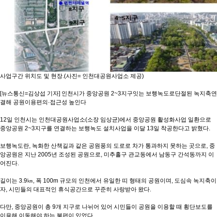
사업구간 위치도 및 현장.(사진= 인천대공원사업소 제공)
[뉴스통신=김상섭 기자] 인천시가 중앙공원 2~3지구잇는 보행녹도로단절된 녹지축연
결해 공원이용편의·접근성 높인다
12일 인천시는 인천대공원사업소(소장 임상균)에서 중앙공원 활성화사업 일환으로
중앙공원 2~3지구를 연결하는 보행녹도 설치사업을 이달 13일 착공한다고 밝혔다.
보행녹도란, 녹화한 산책길과 같은 공원풍의 도로로 차가 통과하지 못하는 곳으로, 중
앙공원은 지난 2005년 조성된 공원으로, 미추홀구 관교동에서 남동구 간석동까지 이
어진다.
길이는 3.9㎞, 폭 100m 규모의 인천에서 유일한 띠 형태의 공원이며, 도심속 녹지축이
자, 시민들의 대표적인 휴식공간으로 꾸준히 사랑받아 왔다.
다만, 중앙공원이 총 9개 지구로 나뉘어 있어 시민들이 공원을 이용할 때 횡단보도를
이용해 이동해야 하는 불편이 있었다.