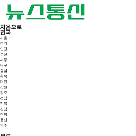
처음으로
전국
서울
경기
인천
부산
세종
대구
충남
충북
대전
강원
광주
전남
전북
경남
경북
울산
제주